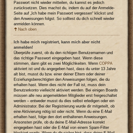
Passwort nicht wieder mitteilen, du kannst es jedoch
zurücksetzen. Dies machst du, indem du auf der Anmelde-
Seite auf „Ich habe mein Passwort vergessen“ klickst und
den Anweisungen folgst. So solltest du dich schnell wieder
anmelden können.
Nach oben
Ich habe mich registriert, kann mich aber nicht
anmelden!
Überprüfe zuerst, ob du den richtigen Benutzernamen und
das richtige Passwort eingegeben hast. Wenn diese
stimmen, dann gibt es zwei Möglichkeiten. Wenn
COPPA
aktiviert ist und du angegeben hast, dass du unter 13 Jahre
alt bist, musst du bzw. einer deiner Eltern oder deiner
Erziehungsberechtigten den Anweisungen folgen, die du
erhalten hast. Wenn dies nicht der Fall ist, muss dein
Benutzerkonto vielleicht aktiviert werden. Bei einigen Boards
müssen alle neu angemeldeten Mitglieder erst freigeschaltet
werden – entweder musst du dies selbst erledigen oder ein
Administrator. Bei der Registrierung wurde dir mitgeteilt, ob
eine Aktivierung nötig ist oder nicht. Wenn du eine E-Mail
erhalten hast, folge den dort enthaltenen Anweisungen.
Ansonsten prüfe, ob du deine E-Mail-Adresse korrekt
eingegeben hast oder die E-Mail von einem Spam-Filter
blockiert wurde. Wenn du dir sicher bist, dass deine E-Mail-