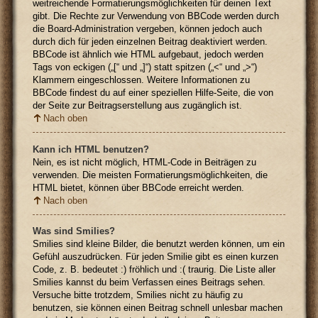
weitreichende Formatierungsmöglichkeiten für deinen Text
gibt. Die Rechte zur Verwendung von BBCode werden durch
die Board-Administration vergeben, können jedoch auch
durch dich für jeden einzelnen Beitrag deaktiviert werden.
BBCode ist ähnlich wie HTML aufgebaut, jedoch werden
Tags von eckigen („[“ und „]“) statt spitzen („<“ und „>“)
Klammern eingeschlossen. Weitere Informationen zu
BBCode findest du auf einer speziellen Hilfe-Seite, die von
der Seite zur Beitragserstellung aus zugänglich ist.
Nach oben
Kann ich HTML benutzen?
Nein, es ist nicht möglich, HTML-Code in Beiträgen zu
verwenden. Die meisten Formatierungsmöglichkeiten, die
HTML bietet, können über BBCode erreicht werden.
Nach oben
Was sind Smilies?
Smilies sind kleine Bilder, die benutzt werden können, um ein
Gefühl auszudrücken. Für jeden Smilie gibt es einen kurzen
Code, z. B. bedeutet :) fröhlich und :( traurig. Die Liste aller
Smilies kannst du beim Verfassen eines Beitrags sehen.
Versuche bitte trotzdem, Smilies nicht zu häufig zu
benutzen, sie können einen Beitrag schnell unlesbar machen