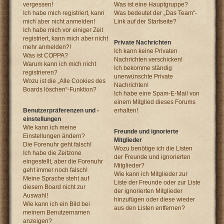
vergessen!
Was ist eine Hauptgruppe?
Ich habe mich registriert, kann
Was bedeutet der „Das Team“-
mich aber nicht anmelden!
Link auf der Startseite?
Ich habe mich vor einiger Zeit
registriert, kann mich aber nicht
Private Nachrichten
mehr anmelden?!
Ich kann keine Privaten
Was ist COPPA?
Nachrichten verschicken!
Warum kann ich mich nicht
Ich bekomme ständig
registrieren?
unerwünschte Private
Wozu ist die „Alle Cookies des
Nachrichten!
Boards löschen“-Funktion?
Ich habe eine Spam-E-Mail von
einem Mitglied dieses Forums
Benutzerpräferenzen und -
erhalten!
einstellungen
Wie kann ich meine
Freunde und ignorierte
Einstellungen ändern?
Mitglieder
Die Forenuhr geht falsch!
Wozu benötige ich die Listen
Ich habe die Zeitzone
der Freunde und ignorierten
eingestellt, aber die Forenuhr
Mitglieder?
geht immer noch falsch!
Wie kann ich Mitglieder zur
Meine Sprache steht auf
Liste der Freunde oder zur Liste
diesem Board nicht zur
der ignorierten Mitglieder
Auswahl!
hinzufügen oder diese wieder
Wie kann ich ein Bild bei
aus den Listen entfernen?
meinem Benutzernamen
anzeigen?