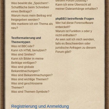
diesem Forum zulässig?
Was bewirkt die „Speichern“-
Kann ich eine Übersicht all
Schaltfläche beim Schreiben
meiner Dateianhänge erhalten?
eines Beitrags?
Warum muss mein Beitrag erst
phpBB3 betreffende Fragen
freigegeben werden?
Wer hat diese Forensoftware
Wie markiere ich ein Thema als
entwickelt?
neu?
Warum ist Funktion x oder y
nicht enthalten?
Textformatierung und
An wen soll ich mich wenden,
Thementypen
falls es Beschwerden oder
Was ist BBCode?
juristische Anfragen zu diesem
Kann ich HTML benutzen?
Forum gibt?
Was sind Smilies?
Kann ich Bilder in meine
Beiträge einfügen?
Was sind globale
Bekanntmachungen?
Was sind Bekanntmachungen?
Was sind wichtige Themen?
Was sind geschlossene
Themen?
Was sind Themen-Symbole?
Registrierung und Anmeldung