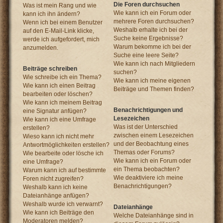
Die Foren durchsuchen
Was ist mein Rang und wie
Wie kann ich ein Forum oder
kann ich ihn ändern?
mehrere Foren durchsuchen?
Wenn ich bei einem Benutzer
Weshalb erhalte ich bei der
auf den E-Mail-Link klicke,
Suche keine Ergebnisse?
werde ich aufgefordert, mich
Warum bekomme ich bei der
anzumelden.
Suche eine leere Seite?
Wie kann ich nach Mitgliedern
Beiträge schreiben
suchen?
Wie schreibe ich ein Thema?
Wie kann ich meine eigenen
Wie kann ich einen Beitrag
Beiträge und Themen finden?
bearbeiten oder löschen?
Wie kann ich meinem Beitrag
Benachrichtigungen und
eine Signatur anfügen?
Lesezeichen
Wie kann ich eine Umfrage
Was ist der Unterschied
erstellen?
zwischen einem Lesezeichen
Wieso kann ich nicht mehr
und der Beobachtung eines
Antwortmöglichkeiten erstellen?
Themas oder Forums?
Wie bearbeite oder lösche ich
Wie kann ich ein Forum oder
eine Umfrage?
ein Thema beobachten?
Warum kann ich auf bestimmte
Wie deaktiviere ich meine
Foren nicht zugreifen?
Benachrichtigungen?
Weshalb kann ich keine
Dateianhänge anfügen?
Weshalb wurde ich verwarnt?
Dateianhänge
Wie kann ich Beiträge den
Welche Dateianhänge sind in
Moderatoren melden?