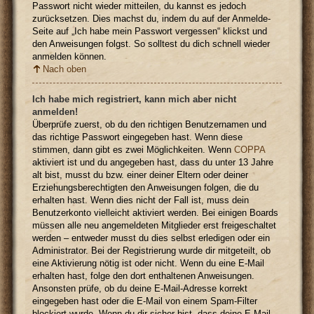
Passwort nicht wieder mitteilen, du kannst es jedoch
zurücksetzen. Dies machst du, indem du auf der Anmelde-
Seite auf „Ich habe mein Passwort vergessen“ klickst und
den Anweisungen folgst. So solltest du dich schnell wieder
anmelden können.
Nach oben
Ich habe mich registriert, kann mich aber nicht
anmelden!
Überprüfe zuerst, ob du den richtigen Benutzernamen und
das richtige Passwort eingegeben hast. Wenn diese
stimmen, dann gibt es zwei Möglichkeiten. Wenn
COPPA
aktiviert ist und du angegeben hast, dass du unter 13 Jahre
alt bist, musst du bzw. einer deiner Eltern oder deiner
Erziehungsberechtigten den Anweisungen folgen, die du
erhalten hast. Wenn dies nicht der Fall ist, muss dein
Benutzerkonto vielleicht aktiviert werden. Bei einigen Boards
müssen alle neu angemeldeten Mitglieder erst freigeschaltet
werden – entweder musst du dies selbst erledigen oder ein
Administrator. Bei der Registrierung wurde dir mitgeteilt, ob
eine Aktivierung nötig ist oder nicht. Wenn du eine E-Mail
erhalten hast, folge den dort enthaltenen Anweisungen.
Ansonsten prüfe, ob du deine E-Mail-Adresse korrekt
eingegeben hast oder die E-Mail von einem Spam-Filter
blockiert wurde. Wenn du dir sicher bist, dass deine E-Mail-