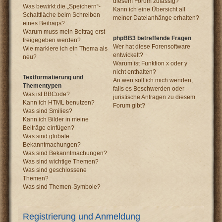
diesem Forum zulässig?
Was bewirkt die „Speichern“-
Kann ich eine Übersicht all
Schaltfläche beim Schreiben
meiner Dateianhänge erhalten?
eines Beitrags?
Warum muss mein Beitrag erst
phpBB3 betreffende Fragen
freigegeben werden?
Wer hat diese Forensoftware
Wie markiere ich ein Thema als
entwickelt?
neu?
Warum ist Funktion x oder y
nicht enthalten?
Textformatierung und
An wen soll ich mich wenden,
Thementypen
falls es Beschwerden oder
Was ist BBCode?
juristische Anfragen zu diesem
Kann ich HTML benutzen?
Forum gibt?
Was sind Smilies?
Kann ich Bilder in meine
Beiträge einfügen?
Was sind globale
Bekanntmachungen?
Was sind Bekanntmachungen?
Was sind wichtige Themen?
Was sind geschlossene
Themen?
Was sind Themen-Symbole?
Registrierung und Anmeldung