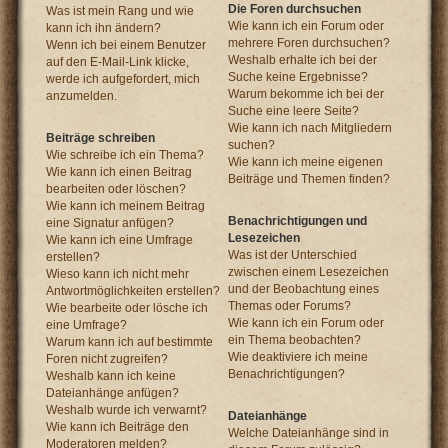
Die Foren durchsuchen
Was ist mein Rang und wie
Wie kann ich ein Forum oder
kann ich ihn ändern?
mehrere Foren durchsuchen?
Wenn ich bei einem Benutzer
Weshalb erhalte ich bei der
auf den E-Mail-Link klicke,
Suche keine Ergebnisse?
werde ich aufgefordert, mich
Warum bekomme ich bei der
anzumelden.
Suche eine leere Seite?
Wie kann ich nach Mitgliedern
Beiträge schreiben
suchen?
Wie schreibe ich ein Thema?
Wie kann ich meine eigenen
Wie kann ich einen Beitrag
Beiträge und Themen finden?
bearbeiten oder löschen?
Wie kann ich meinem Beitrag
Benachrichtigungen und
eine Signatur anfügen?
Lesezeichen
Wie kann ich eine Umfrage
Was ist der Unterschied
erstellen?
zwischen einem Lesezeichen
Wieso kann ich nicht mehr
und der Beobachtung eines
Antwortmöglichkeiten erstellen?
Themas oder Forums?
Wie bearbeite oder lösche ich
Wie kann ich ein Forum oder
eine Umfrage?
ein Thema beobachten?
Warum kann ich auf bestimmte
Wie deaktiviere ich meine
Foren nicht zugreifen?
Benachrichtigungen?
Weshalb kann ich keine
Dateianhänge anfügen?
Weshalb wurde ich verwarnt?
Dateianhänge
Wie kann ich Beiträge den
Welche Dateianhänge sind in
Moderatoren melden?