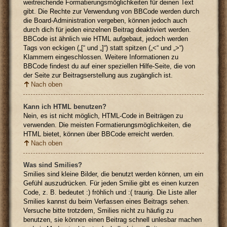
weitreichende Formatierungsmöglichkeiten für deinen Text
gibt. Die Rechte zur Verwendung von BBCode werden durch
die Board-Administration vergeben, können jedoch auch
durch dich für jeden einzelnen Beitrag deaktiviert werden.
BBCode ist ähnlich wie HTML aufgebaut, jedoch werden
Tags von eckigen („[“ und „]“) statt spitzen („<“ und „>“)
Klammern eingeschlossen. Weitere Informationen zu
BBCode findest du auf einer speziellen Hilfe-Seite, die von
der Seite zur Beitragserstellung aus zugänglich ist.
Nach oben
Kann ich HTML benutzen?
Nein, es ist nicht möglich, HTML-Code in Beiträgen zu
verwenden. Die meisten Formatierungsmöglichkeiten, die
HTML bietet, können über BBCode erreicht werden.
Nach oben
Was sind Smilies?
Smilies sind kleine Bilder, die benutzt werden können, um ein
Gefühl auszudrücken. Für jeden Smilie gibt es einen kurzen
Code, z. B. bedeutet :) fröhlich und :( traurig. Die Liste aller
Smilies kannst du beim Verfassen eines Beitrags sehen.
Versuche bitte trotzdem, Smilies nicht zu häufig zu
benutzen, sie können einen Beitrag schnell unlesbar machen