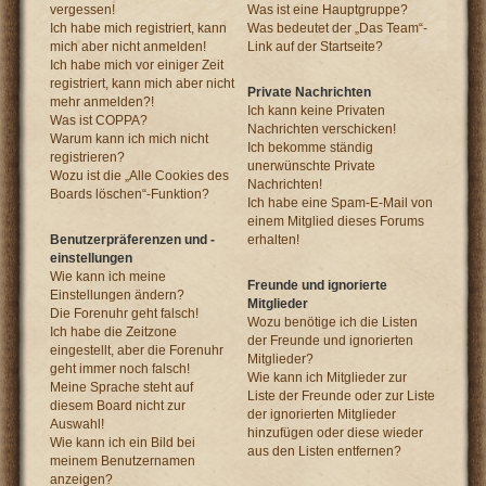
vergessen!
Was ist eine Hauptgruppe?
Ich habe mich registriert, kann
Was bedeutet der „Das Team“-
mich aber nicht anmelden!
Link auf der Startseite?
Ich habe mich vor einiger Zeit
registriert, kann mich aber nicht
Private Nachrichten
mehr anmelden?!
Ich kann keine Privaten
Was ist COPPA?
Nachrichten verschicken!
Warum kann ich mich nicht
Ich bekomme ständig
registrieren?
unerwünschte Private
Wozu ist die „Alle Cookies des
Nachrichten!
Boards löschen“-Funktion?
Ich habe eine Spam-E-Mail von
einem Mitglied dieses Forums
Benutzerpräferenzen und -
erhalten!
einstellungen
Wie kann ich meine
Freunde und ignorierte
Einstellungen ändern?
Mitglieder
Die Forenuhr geht falsch!
Wozu benötige ich die Listen
Ich habe die Zeitzone
der Freunde und ignorierten
eingestellt, aber die Forenuhr
Mitglieder?
geht immer noch falsch!
Wie kann ich Mitglieder zur
Meine Sprache steht auf
Liste der Freunde oder zur Liste
diesem Board nicht zur
der ignorierten Mitglieder
Auswahl!
hinzufügen oder diese wieder
Wie kann ich ein Bild bei
aus den Listen entfernen?
meinem Benutzernamen
anzeigen?