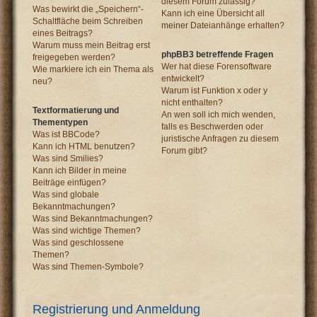
diesem Forum zulässig?
Was bewirkt die „Speichern“-
Kann ich eine Übersicht all
Schaltfläche beim Schreiben
meiner Dateianhänge erhalten?
eines Beitrags?
Warum muss mein Beitrag erst
phpBB3 betreffende Fragen
freigegeben werden?
Wer hat diese Forensoftware
Wie markiere ich ein Thema als
entwickelt?
neu?
Warum ist Funktion x oder y
nicht enthalten?
Textformatierung und
An wen soll ich mich wenden,
Thementypen
falls es Beschwerden oder
Was ist BBCode?
juristische Anfragen zu diesem
Kann ich HTML benutzen?
Forum gibt?
Was sind Smilies?
Kann ich Bilder in meine
Beiträge einfügen?
Was sind globale
Bekanntmachungen?
Was sind Bekanntmachungen?
Was sind wichtige Themen?
Was sind geschlossene
Themen?
Was sind Themen-Symbole?
Registrierung und Anmeldung