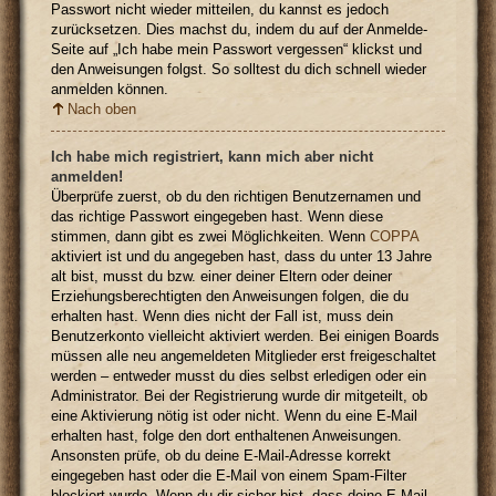
Passwort nicht wieder mitteilen, du kannst es jedoch
zurücksetzen. Dies machst du, indem du auf der Anmelde-
Seite auf „Ich habe mein Passwort vergessen“ klickst und
den Anweisungen folgst. So solltest du dich schnell wieder
anmelden können.
Nach oben
Ich habe mich registriert, kann mich aber nicht
anmelden!
Überprüfe zuerst, ob du den richtigen Benutzernamen und
das richtige Passwort eingegeben hast. Wenn diese
stimmen, dann gibt es zwei Möglichkeiten. Wenn
COPPA
aktiviert ist und du angegeben hast, dass du unter 13 Jahre
alt bist, musst du bzw. einer deiner Eltern oder deiner
Erziehungsberechtigten den Anweisungen folgen, die du
erhalten hast. Wenn dies nicht der Fall ist, muss dein
Benutzerkonto vielleicht aktiviert werden. Bei einigen Boards
müssen alle neu angemeldeten Mitglieder erst freigeschaltet
werden – entweder musst du dies selbst erledigen oder ein
Administrator. Bei der Registrierung wurde dir mitgeteilt, ob
eine Aktivierung nötig ist oder nicht. Wenn du eine E-Mail
erhalten hast, folge den dort enthaltenen Anweisungen.
Ansonsten prüfe, ob du deine E-Mail-Adresse korrekt
eingegeben hast oder die E-Mail von einem Spam-Filter
blockiert wurde. Wenn du dir sicher bist, dass deine E-Mail-