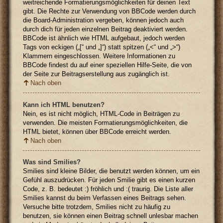
weitreichende Formatierungsmöglichkeiten für deinen Text
gibt. Die Rechte zur Verwendung von BBCode werden durch
die Board-Administration vergeben, können jedoch auch
durch dich für jeden einzelnen Beitrag deaktiviert werden.
BBCode ist ähnlich wie HTML aufgebaut, jedoch werden
Tags von eckigen („[“ und „]“) statt spitzen („<“ und „>“)
Klammern eingeschlossen. Weitere Informationen zu
BBCode findest du auf einer speziellen Hilfe-Seite, die von
der Seite zur Beitragserstellung aus zugänglich ist.
Nach oben
Kann ich HTML benutzen?
Nein, es ist nicht möglich, HTML-Code in Beiträgen zu
verwenden. Die meisten Formatierungsmöglichkeiten, die
HTML bietet, können über BBCode erreicht werden.
Nach oben
Was sind Smilies?
Smilies sind kleine Bilder, die benutzt werden können, um ein
Gefühl auszudrücken. Für jeden Smilie gibt es einen kurzen
Code, z. B. bedeutet :) fröhlich und :( traurig. Die Liste aller
Smilies kannst du beim Verfassen eines Beitrags sehen.
Versuche bitte trotzdem, Smilies nicht zu häufig zu
benutzen, sie können einen Beitrag schnell unlesbar machen