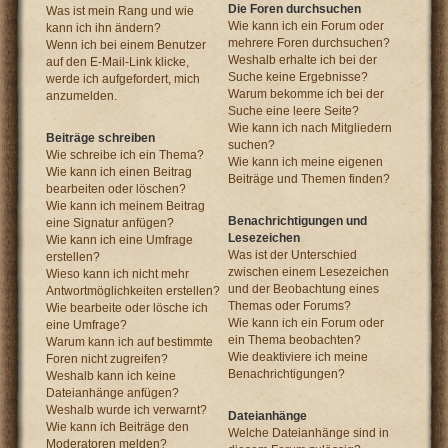
Die Foren durchsuchen
Was ist mein Rang und wie
Wie kann ich ein Forum oder
kann ich ihn ändern?
mehrere Foren durchsuchen?
Wenn ich bei einem Benutzer
Weshalb erhalte ich bei der
auf den E-Mail-Link klicke,
Suche keine Ergebnisse?
werde ich aufgefordert, mich
Warum bekomme ich bei der
anzumelden.
Suche eine leere Seite?
Wie kann ich nach Mitgliedern
Beiträge schreiben
suchen?
Wie schreibe ich ein Thema?
Wie kann ich meine eigenen
Wie kann ich einen Beitrag
Beiträge und Themen finden?
bearbeiten oder löschen?
Wie kann ich meinem Beitrag
Benachrichtigungen und
eine Signatur anfügen?
Lesezeichen
Wie kann ich eine Umfrage
Was ist der Unterschied
erstellen?
zwischen einem Lesezeichen
Wieso kann ich nicht mehr
und der Beobachtung eines
Antwortmöglichkeiten erstellen?
Themas oder Forums?
Wie bearbeite oder lösche ich
Wie kann ich ein Forum oder
eine Umfrage?
ein Thema beobachten?
Warum kann ich auf bestimmte
Wie deaktiviere ich meine
Foren nicht zugreifen?
Benachrichtigungen?
Weshalb kann ich keine
Dateianhänge anfügen?
Weshalb wurde ich verwarnt?
Dateianhänge
Wie kann ich Beiträge den
Welche Dateianhänge sind in
Moderatoren melden?