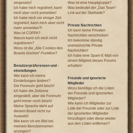
vergessen!
Was ist eine Hauptgruppe?
Ich habe mich registriert, kann
Was bedeutet der „Das Team“-
mich aber nicht anmelden!
Link auf der Startseite?
Ich habe mich vor einiger Zeit
registriert, kann mich aber nicht
Private Nachrichten
mehr anmelden?!
Ich kann keine Privaten
Was ist COPPA?
Nachrichten verschicken!
Warum kann ich mich nicht
Ich bekomme ständig
registrieren?
unerwünschte Private
Wozu ist die „Alle Cookies des
Nachrichten!
Boards löschen“-Funktion?
Ich habe eine Spam-E-Mail von
einem Mitglied dieses Forums
Benutzerpräferenzen und -
erhalten!
einstellungen
Wie kann ich meine
Freunde und ignorierte
Einstellungen ändern?
Mitglieder
Die Forenuhr geht falsch!
Wozu benötige ich die Listen
Ich habe die Zeitzone
der Freunde und ignorierten
eingestellt, aber die Forenuhr
Mitglieder?
geht immer noch falsch!
Wie kann ich Mitglieder zur
Meine Sprache steht auf
Liste der Freunde oder zur Liste
diesem Board nicht zur
der ignorierten Mitglieder
Auswahl!
hinzufügen oder diese wieder
Wie kann ich ein Bild bei
aus den Listen entfernen?
meinem Benutzernamen
anzeigen?