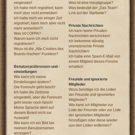
vergessen!
Was ist eine Hauptgruppe?
Ich habe mich registriert, kann
Was bedeutet der „Das Team“-
mich aber nicht anmelden!
Link auf der Startseite?
Ich habe mich vor einiger Zeit
registriert, kann mich aber nicht
Private Nachrichten
mehr anmelden?!
Ich kann keine Privaten
Was ist COPPA?
Nachrichten verschicken!
Warum kann ich mich nicht
Ich bekomme ständig
registrieren?
unerwünschte Private
Wozu ist die „Alle Cookies des
Nachrichten!
Boards löschen“-Funktion?
Ich habe eine Spam-E-Mail von
einem Mitglied dieses Forums
Benutzerpräferenzen und -
erhalten!
einstellungen
Wie kann ich meine
Freunde und ignorierte
Einstellungen ändern?
Mitglieder
Die Forenuhr geht falsch!
Wozu benötige ich die Listen
Ich habe die Zeitzone
der Freunde und ignorierten
eingestellt, aber die Forenuhr
Mitglieder?
geht immer noch falsch!
Wie kann ich Mitglieder zur
Meine Sprache steht auf
Liste der Freunde oder zur Liste
diesem Board nicht zur
der ignorierten Mitglieder
Auswahl!
hinzufügen oder diese wieder
Wie kann ich ein Bild bei
aus den Listen entfernen?
meinem Benutzernamen
anzeigen?