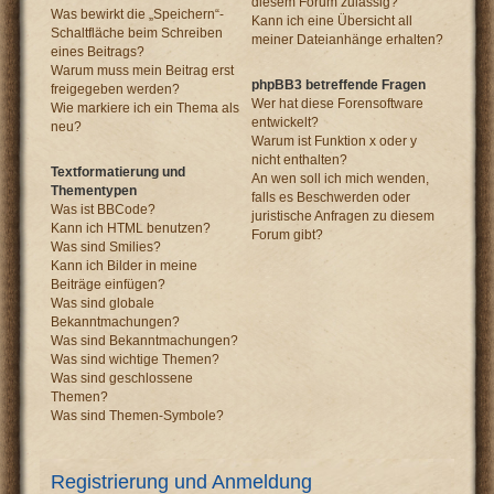
diesem Forum zulässig?
Was bewirkt die „Speichern“-
Kann ich eine Übersicht all
Schaltfläche beim Schreiben
meiner Dateianhänge erhalten?
eines Beitrags?
Warum muss mein Beitrag erst
phpBB3 betreffende Fragen
freigegeben werden?
Wer hat diese Forensoftware
Wie markiere ich ein Thema als
entwickelt?
neu?
Warum ist Funktion x oder y
nicht enthalten?
Textformatierung und
An wen soll ich mich wenden,
Thementypen
falls es Beschwerden oder
Was ist BBCode?
juristische Anfragen zu diesem
Kann ich HTML benutzen?
Forum gibt?
Was sind Smilies?
Kann ich Bilder in meine
Beiträge einfügen?
Was sind globale
Bekanntmachungen?
Was sind Bekanntmachungen?
Was sind wichtige Themen?
Was sind geschlossene
Themen?
Was sind Themen-Symbole?
Registrierung und Anmeldung