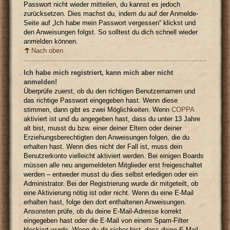
Passwort nicht wieder mitteilen, du kannst es jedoch
zurücksetzen. Dies machst du, indem du auf der Anmelde-
Seite auf „Ich habe mein Passwort vergessen“ klickst und
den Anweisungen folgst. So solltest du dich schnell wieder
anmelden können.
Nach oben
Ich habe mich registriert, kann mich aber nicht
anmelden!
Überprüfe zuerst, ob du den richtigen Benutzernamen und
das richtige Passwort eingegeben hast. Wenn diese
stimmen, dann gibt es zwei Möglichkeiten. Wenn
COPPA
aktiviert ist und du angegeben hast, dass du unter 13 Jahre
alt bist, musst du bzw. einer deiner Eltern oder deiner
Erziehungsberechtigten den Anweisungen folgen, die du
erhalten hast. Wenn dies nicht der Fall ist, muss dein
Benutzerkonto vielleicht aktiviert werden. Bei einigen Boards
müssen alle neu angemeldeten Mitglieder erst freigeschaltet
werden – entweder musst du dies selbst erledigen oder ein
Administrator. Bei der Registrierung wurde dir mitgeteilt, ob
eine Aktivierung nötig ist oder nicht. Wenn du eine E-Mail
erhalten hast, folge den dort enthaltenen Anweisungen.
Ansonsten prüfe, ob du deine E-Mail-Adresse korrekt
eingegeben hast oder die E-Mail von einem Spam-Filter
blockiert wurde. Wenn du dir sicher bist, dass deine E-Mail-