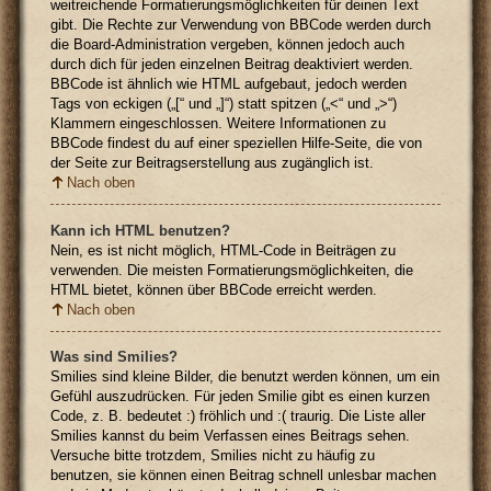
weitreichende Formatierungsmöglichkeiten für deinen Text
gibt. Die Rechte zur Verwendung von BBCode werden durch
die Board-Administration vergeben, können jedoch auch
durch dich für jeden einzelnen Beitrag deaktiviert werden.
BBCode ist ähnlich wie HTML aufgebaut, jedoch werden
Tags von eckigen („[“ und „]“) statt spitzen („<“ und „>“)
Klammern eingeschlossen. Weitere Informationen zu
BBCode findest du auf einer speziellen Hilfe-Seite, die von
der Seite zur Beitragserstellung aus zugänglich ist.
Nach oben
Kann ich HTML benutzen?
Nein, es ist nicht möglich, HTML-Code in Beiträgen zu
verwenden. Die meisten Formatierungsmöglichkeiten, die
HTML bietet, können über BBCode erreicht werden.
Nach oben
Was sind Smilies?
Smilies sind kleine Bilder, die benutzt werden können, um ein
Gefühl auszudrücken. Für jeden Smilie gibt es einen kurzen
Code, z. B. bedeutet :) fröhlich und :( traurig. Die Liste aller
Smilies kannst du beim Verfassen eines Beitrags sehen.
Versuche bitte trotzdem, Smilies nicht zu häufig zu
benutzen, sie können einen Beitrag schnell unlesbar machen