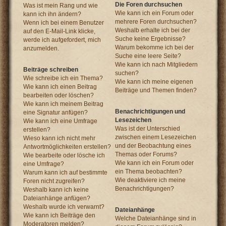
Die Foren durchsuchen
Was ist mein Rang und wie
Wie kann ich ein Forum oder
kann ich ihn ändern?
mehrere Foren durchsuchen?
Wenn ich bei einem Benutzer
Weshalb erhalte ich bei der
auf den E-Mail-Link klicke,
Suche keine Ergebnisse?
werde ich aufgefordert, mich
Warum bekomme ich bei der
anzumelden.
Suche eine leere Seite?
Wie kann ich nach Mitgliedern
Beiträge schreiben
suchen?
Wie schreibe ich ein Thema?
Wie kann ich meine eigenen
Wie kann ich einen Beitrag
Beiträge und Themen finden?
bearbeiten oder löschen?
Wie kann ich meinem Beitrag
Benachrichtigungen und
eine Signatur anfügen?
Lesezeichen
Wie kann ich eine Umfrage
Was ist der Unterschied
erstellen?
zwischen einem Lesezeichen
Wieso kann ich nicht mehr
und der Beobachtung eines
Antwortmöglichkeiten erstellen?
Themas oder Forums?
Wie bearbeite oder lösche ich
Wie kann ich ein Forum oder
eine Umfrage?
ein Thema beobachten?
Warum kann ich auf bestimmte
Wie deaktiviere ich meine
Foren nicht zugreifen?
Benachrichtigungen?
Weshalb kann ich keine
Dateianhänge anfügen?
Weshalb wurde ich verwarnt?
Dateianhänge
Wie kann ich Beiträge den
Welche Dateianhänge sind in
Moderatoren melden?