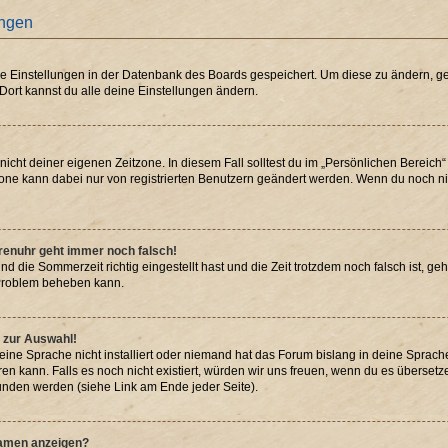
ungen
ine Einstellungen in der Datenbank des Boards gespeichert. Um diese zu ändern, ge
 Dort kannst du alle deine Einstellungen ändern.
nicht deiner eigenen Zeitzone. In diesem Fall solltest du im „Persönlichen Bereich
itzone kann dabei nur von registrierten Benutzern geändert werden. Wenn du noch nicht
Forenuhr geht immer noch falsch!
nd die Sommerzeit richtig eingestellt hast und die Zeit trotzdem noch falsch ist, geh
s Problem beheben kann.
 zur Auswahl!
ine Sprache nicht installiert oder niemand hat das Forum bislang in deine Sprache 
eren kann. Falls es noch nicht existiert, würden wir uns freuen, wenn du es überse
nden werden (siehe Link am Ende jeder Seite).
namen anzeigen?