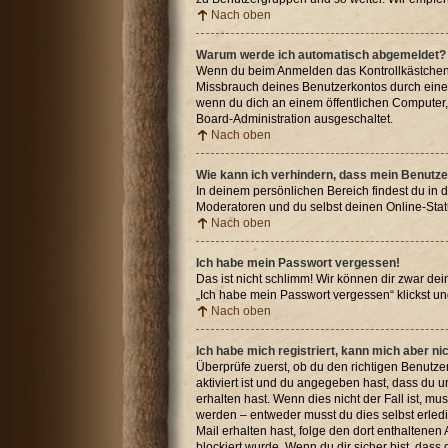
Nach oben
Warum werde ich automatisch abgemeldet?
Wenn du beim Anmelden das Kontrollkästchen „
Missbrauch deines Benutzerkontos durch eine
wenn du dich an einem öffentlichen Computer, 
Board-Administration ausgeschaltet.
Nach oben
Wie kann ich verhindern, dass mein Benutze
In deinem persönlichen Bereich findest du in 
Moderatoren und du selbst deinen Online-Stat
Nach oben
Ich habe mein Passwort vergessen!
Das ist nicht schlimm! Wir können dir zwar de
„Ich habe mein Passwort vergessen“ klickst u
Nach oben
Ich habe mich registriert, kann mich aber n
Überprüfe zuerst, ob du den richtigen Benut
aktiviert ist und du angegeben hast, dass du u
erhalten hast. Wenn dies nicht der Fall ist, m
werden – entweder musst du dies selbst erledige
Mail erhalten hast, folge den dort enthaltene
blockiert wurde. Wenn du dir sicher bist, das