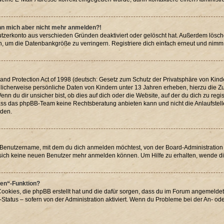
kann mich aber nicht mehr anmelden?!
utzerkonto aus verschieden Gründen deaktiviert oder gelöscht hat. Außerdem lösch
, um die Datenbankgröße zu verringern. Registriere dich einfach erneut und nimm 
d Protection Act of 1998 (deutsch: Gesetz zum Schutz der Privatsphäre von Kinder
glicherweise persönliche Daten von Kindern unter 13 Jahren erheben, hierzu die
 du dir unsicher bist, ob dies auf dich oder die Website, auf der du dich zu registr
dass das phpBB-Team keine Rechtsberatung anbieten kann und nicht die Anlaufstelle 
rden.
 Benutzername, mit dem du dich anmelden möchtest, von der Board-Administration 
sich keine neuen Benutzer mehr anmelden können. Um Hilfe zu erhalten, wende di
hen“-Funktion?
Cookies, die phpBB erstellt hat und die dafür sorgen, dass du im Forum angemelde
Status – sofern von der Administration aktiviert. Wenn du Probleme bei der An- o