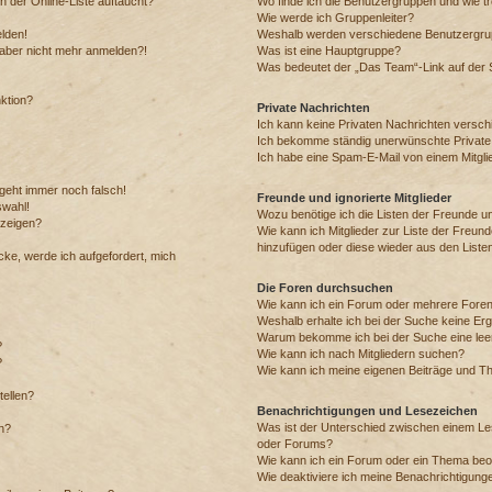
 der Online-Liste auftaucht?
Wo finde ich die Benutzergruppen und wie tre
Wie werde ich Gruppenleiter?
elden!
Weshalb werden verschiedene Benutzergrupp
h aber nicht mehr anmelden?!
Was ist eine Hauptgruppe?
Was bedeutet der „Das Team“-Link auf der S
nktion?
Private Nachrichten
Ich kann keine Privaten Nachrichten versch
Ich bekomme ständig unerwünschte Private
Ich habe eine Spam-E-Mail von einem Mitgli
 geht immer noch falsch!
Freunde und ignorierte Mitglieder
swahl!
Wozu benötige ich die Listen der Freunde und
nzeigen?
Wie kann ich Mitglieder zur Liste der Freunde
hinzufügen oder diese wieder aus den Liste
cke, werde ich aufgefordert, mich
Die Foren durchsuchen
Wie kann ich ein Forum oder mehrere Fore
Weshalb erhalte ich bei der Suche keine Er
Warum bekomme ich bei der Suche eine leer
?
Wie kann ich nach Mitgliedern suchen?
?
Wie kann ich meine eigenen Beiträge und T
tellen?
Benachrichtigungen und Lesezeichen
Was ist der Unterschied zwischen einem L
en?
oder Forums?
Wie kann ich ein Forum oder ein Thema be
Wie deaktiviere ich meine Benachrichtigung