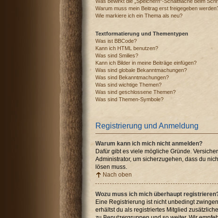
Was bewirkt die „Speichern“-Schaltfläche beim Schr
Warum muss mein Beitrag erst freigegeben werden
Wie markiere ich ein Thema als neu?
Textformatierung und Thementypen
Was ist BBCode?
Kann ich HTML benutzen?
Was sind Smilies?
Kann ich Bilder in meine Beiträge einfügen?
Was sind globale Bekanntmachungen?
Was sind Bekanntmachungen?
Was sind wichtige Themen?
Was sind geschlossene Themen?
Was sind Themen-Symbole?
Registrierung und Anmeldung
Warum kann ich mich nicht anmelden?
Dafür gibt es viele mögliche Gründe. Versiche
Administrator, um sicherzugehen, dass du nicht
lösen muss.
Nach oben
Wozu muss ich mich überhaupt registrieren
Eine Registrierung ist nicht unbedingt zwingen
erhältst du als registriertes Mitglied zusätzli
zu Benutzergruppen und so weiter. Wir empfehle