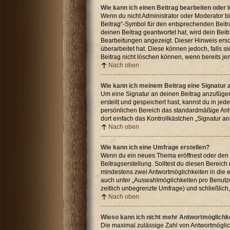
Wie kann ich einen Beitrag bearbeiten oder
Wenn du nicht Administrator oder Moderator bi
Beitrag“-Symbol für den entsprechenden Beitra
deinen Beitrag geantwortet hat, wird dein Beit
Bearbeitungen angezeigt. Dieser Hinweis ersc
überarbeitet hat. Diese können jedoch, falls s
Beitrag nicht löschen können, wenn bereits je
Nach oben
Wie kann ich meinem Beitrag eine Signatur
Um eine Signatur an deinen Beitrag anzufügen
erstellt und gespeichert hast, kannst du in j
persönlichen Bereich das standardmäßige Anhä
dort einfach das Kontrollkästchen „Signatur a
Nach oben
Wie kann ich eine Umfrage erstellen?
Wenn du ein neues Thema eröffnest oder den er
Beitragserstellung. Solltest du diesen Bereich
mindestens zwei Antwortmöglichkeiten in die e
auch unter „Auswahlmöglichkeiten pro Benutzer
zeitlich unbegrenzte Umfrage) und schließlic
Nach oben
Wieso kann ich nicht mehr Antwortmöglichke
Die maximal zulässige Zahl von Antwortmöglic