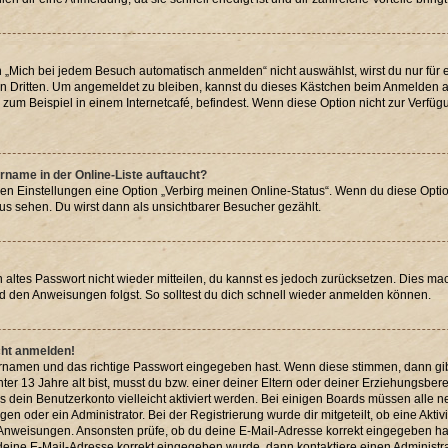
Mich bei jedem Besuch automatisch anmelden“ nicht auswählst, wirst du nur für e
n Dritten. Um angemeldet zu bleiben, kannst du dieses Kästchen beim Anmelden au
zum Beispiel in einem Internetcafé, befindest. Wenn diese Option nicht zur Verfüg
rname in der Online-Liste auftaucht?
den Einstellungen eine Option „Verbirg meinen Online-Status“. Wenn du diese Optio
us sehen. Du wirst dann als unsichtbarer Besucher gezählt.
in altes Passwort nicht wieder mitteilen, du kannst es jedoch zurücksetzen. Dies m
nd den Anweisungen folgst. So solltest du dich schnell wieder anmelden können.
icht anmelden!
zernamen und das richtige Passwort eingegeben hast. Wenn diese stimmen, dann gi
nter 13 Jahre alt bist, musst du bzw. einer deiner Eltern oder deiner Erziehungsbe
uss dein Benutzerkonto vielleicht aktiviert werden. Bei einigen Boards müssen alle 
n oder ein Administrator. Bei der Registrierung wurde dir mitgeteilt, ob eine Aktiv
n Anweisungen. Ansonsten prüfe, ob du deine E-Mail-Adresse korrekt eingegeben ha
s deine E-Mail-Adresse korrekt eingegeben wurde, dann kontaktiere einen Administra