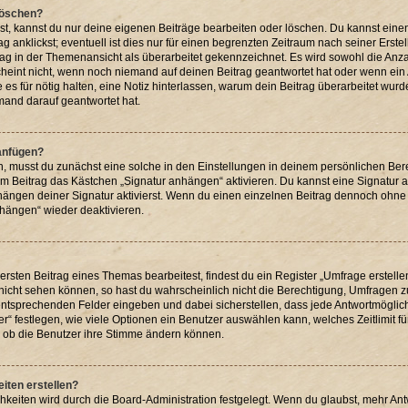
 löschen?
st, kannst du nur deine eigenen Beiträge bearbeiten oder löschen. Du kannst eine
g anklickst; eventuell ist dies nur für einen begrenzten Zeitraum nach seiner Erst
rag in der Themenansicht als überarbeitet gekennzeichnet. Es wird sowohl die Anzah
heint nicht, wenn noch niemand auf deinen Beitrag geantwortet hat oder wenn ein 
ie es für nötig halten, eine Notiz hinterlassen, warum dein Beitrag überarbeitet wur
mand darauf geantwortet hat.
 anfügen?
, musst du zunächst eine solche in den Einstellungen in deinem persönlichen Be
edem Beitrag das Kästchen „Signatur anhängen“ aktivieren. Du kannst eine Signatur
ngen deiner Signatur aktivierst. Wenn du einen einzelnen Beitrag dennoch ohne 
nhängen“ wieder deaktivieren.
sten Beitrag eines Themas bearbeitest, findest du ein Register „Umfrage erstelle
 nicht sehen können, so hast du wahrscheinlich nicht die Berechtigung, Umfragen zu 
ntsprechenden Felder eingeben und dabei sicherstellen, dass jede Antwortmöglichk
“ festlegen, wie viele Optionen ein Benutzer auswählen kann, welches Zeitlimit für
h, ob die Benutzer ihre Stimme ändern können.
iten erstellen?
hkeiten wird durch die Board-Administration festgelegt. Wenn du glaubst, mehr An