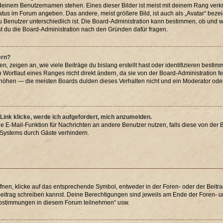
 deinem Benutzernamen stehen. Eines dieser Bilder ist meist mit deinem Rang verkn
atus im Forum angeben. Das andere, meist größere Bild, ist auch als „Avatar“ bezei
u Benutzer unterschiedlich ist. Die Board-Administration kann bestimmen, ob und 
st du die Board-Administration nach den Gründen dafür fragen.
ern?
 zeigen an, wie viele Beiträge du bislang erstellt hast oder identifizieren best
Wortlaut eines Ranges nicht direkt ändern, da sie von der Board-Administration fe
höhen — die meisten Boards dulden dieses Verhalten nicht und ein Moderator oder
Link klicke, werde ich aufgefordert, mich anzumelden.
rne E-Mail-Funktion für Nachrichten an andere Benutzer nutzen, falls diese von der 
Systems durch Gäste verhindern.
en, klicke auf das entsprechende Symbol, entweder in der Foren- oder der Beitrag
 Beitrag schreiben kannst. Deine Berechtigungen sind jeweils am Ende der Foren- und
 Abstimmungen in diesem Forum teilnehmen“ usw.