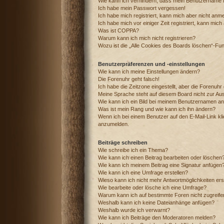
Wie kann ich verhindern, dass mein Benutzername in
Ich habe mein Passwort vergessen!
Ich habe mich registriert, kann mich aber nicht anm
Ich habe mich vor einiger Zeit registriert, kann mic
Was ist COPPA?
Warum kann ich mich nicht registrieren?
Wozu ist die „Alle Cookies des Boards löschen“-Fu
Benutzerpräferenzen und -einstellungen
Wie kann ich meine Einstellungen ändern?
Die Forenuhr geht falsch!
Ich habe die Zeitzone eingestellt, aber die Forenuhr
Meine Sprache steht auf diesem Board nicht zur Au
Wie kann ich ein Bild bei meinem Benutzernamen a
Was ist mein Rang und wie kann ich ihn ändern?
Wenn ich bei einem Benutzer auf den E-Mail-Link kli
anzumelden.
Beiträge schreiben
Wie schreibe ich ein Thema?
Wie kann ich einen Beitrag bearbeiten oder löschen
Wie kann ich meinem Beitrag eine Signatur anfügen
Wie kann ich eine Umfrage erstellen?
Wieso kann ich nicht mehr Antwortmöglichkeiten ers
Wie bearbeite oder lösche ich eine Umfrage?
Warum kann ich auf bestimmte Foren nicht zugreif
Weshalb kann ich keine Dateianhänge anfügen?
Weshalb wurde ich verwarnt?
Wie kann ich Beiträge den Moderatoren melden?