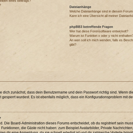
eiben eines Beitrags?
?
Dateianhänge
Welche Dateianhänge sind in diesem Forum
Kann ich eine Übersicht all meiner Dateianh
phpBB3 betreffende Fragen
Wer hat diese Forensoftware entwickelt?
Warum ist Funktion x oder y nicht enthalten
An wen soll ich mich wenden, falls es Besc
gibt?
re dich zunächst, dass dein Benutzername und dein Passwort richtig sind. Wenn die
 gesperrt wurdest. Es ist ebenfalls möglich, dass ein Konfigurationsproblem mit der
?
d. Die Board-Administration dieses Forums entscheidet, ob du registriert sein muss
che Funktionen, die Gäste nicht haben: zum Beispiel Avatarbilder, Private Nachrichten
n dir eine Anmeldung, da sie schnell erledigt ist und dir zahlreiche Vorteile bringt