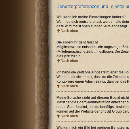
Benutzerpräferenzen und -einstell
Wie kann ich meine Einstellungen ändern?
Wenn du dich registriert hast, werden alle de
dazu wird meist oben auf der Seite angezeigt.
Nach oben
Die Forenuhr geht falsch!
Möglicherweise entspricht die angezeigte Zeit 
(Mitteleuropäische Zeit, ...) festlegen. Die Ze
dies jetzt zu tun.
Nach oben
Ich habe die Zeitzone eingestellt, aber die 
Wenn du dir sicher bist, dass du die Zeitzone u
Kontaktiere einen Administrator, damit er da
Nach oben
Meine Sprache steht auf diesem Board nicht
Meist hat die Board-Administration entweder de
er das Sprachpaket, das du benötigst, installi
können auf der Website der phpBB Group gefu
Nach oben
Wie kann ich ein Bild bei meinem Benutzer