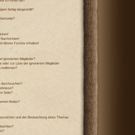
te ich ihnen bei?
en farbig dargestellt?
tartseite?
icken!
 Nachrichten!
ed dieses Forums erhalten!
 ignorierten Mitglieder?
 oder zur Liste der ignorierten Mitglieder
n entfernen?
n durchsuchen?
gebnisse?
e Seite?
hemen finden?
esezeichen und der Beobachtung eines Themas
obachten?
en?