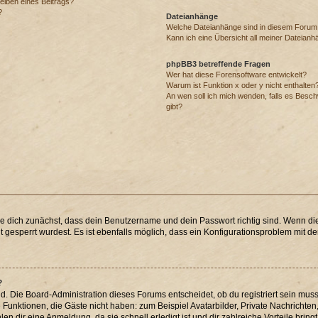
eiben eines Beitrags?
?
Dateianhänge
Welche Dateianhänge sind in diesem Forum
Kann ich eine Übersicht all meiner Dateianh
phpBB3 betreffende Fragen
Wer hat diese Forensoftware entwickelt?
Warum ist Funktion x oder y nicht enthalten
An wen soll ich mich wenden, falls es Besc
gibt?
re dich zunächst, dass dein Benutzername und dein Passwort richtig sind. Wenn die
 gesperrt wurdest. Es ist ebenfalls möglich, dass ein Konfigurationsproblem mit der
?
d. Die Board-Administration dieses Forums entscheidet, ob du registriert sein muss
che Funktionen, die Gäste nicht haben: zum Beispiel Avatarbilder, Private Nachrichten
n dir eine Anmeldung, da sie schnell erledigt ist und dir zahlreiche Vorteile bringt