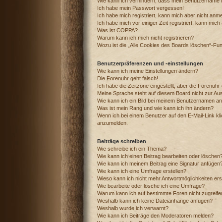
Wie kann ich verhindern, dass mein Benutzername in
Ich habe mein Passwort vergessen!
Ich habe mich registriert, kann mich aber nicht anm
Ich habe mich vor einiger Zeit registriert, kann mic
Was ist COPPA?
Warum kann ich mich nicht registrieren?
Wozu ist die „Alle Cookies des Boards löschen“-Fu
Benutzerpräferenzen und -einstellungen
Wie kann ich meine Einstellungen ändern?
Die Forenuhr geht falsch!
Ich habe die Zeitzone eingestellt, aber die Forenuhr
Meine Sprache steht auf diesem Board nicht zur Au
Wie kann ich ein Bild bei meinem Benutzernamen a
Was ist mein Rang und wie kann ich ihn ändern?
Wenn ich bei einem Benutzer auf den E-Mail-Link kli
anzumelden.
Beiträge schreiben
Wie schreibe ich ein Thema?
Wie kann ich einen Beitrag bearbeiten oder löschen
Wie kann ich meinem Beitrag eine Signatur anfügen
Wie kann ich eine Umfrage erstellen?
Wieso kann ich nicht mehr Antwortmöglichkeiten ers
Wie bearbeite oder lösche ich eine Umfrage?
Warum kann ich auf bestimmte Foren nicht zugreif
Weshalb kann ich keine Dateianhänge anfügen?
Weshalb wurde ich verwarnt?
Wie kann ich Beiträge den Moderatoren melden?