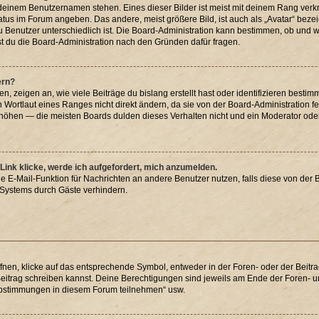
 deinem Benutzernamen stehen. Eines dieser Bilder ist meist mit deinem Rang verkn
atus im Forum angeben. Das andere, meist größere Bild, ist auch als „Avatar“ bezei
u Benutzer unterschiedlich ist. Die Board-Administration kann bestimmen, ob und 
st du die Board-Administration nach den Gründen dafür fragen.
ern?
 zeigen an, wie viele Beiträge du bislang erstellt hast oder identifizieren best
Wortlaut eines Ranges nicht direkt ändern, da sie von der Board-Administration fe
höhen — die meisten Boards dulden dieses Verhalten nicht und ein Moderator oder
Link klicke, werde ich aufgefordert, mich anzumelden.
rne E-Mail-Funktion für Nachrichten an andere Benutzer nutzen, falls diese von der 
Systems durch Gäste verhindern.
en, klicke auf das entsprechende Symbol, entweder in der Foren- oder der Beitrag
 Beitrag schreiben kannst. Deine Berechtigungen sind jeweils am Ende der Foren- und
 Abstimmungen in diesem Forum teilnehmen“ usw.