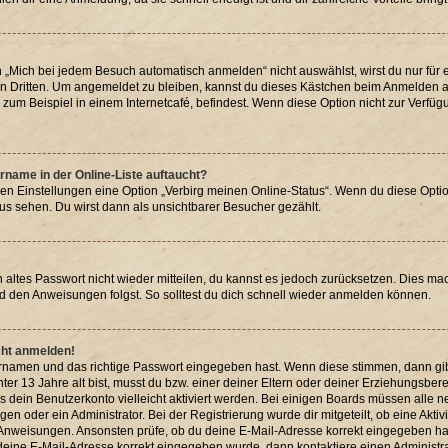
Mich bei jedem Besuch automatisch anmelden“ nicht auswählst, wirst du nur für e
n Dritten. Um angemeldet zu bleiben, kannst du dieses Kästchen beim Anmelden au
zum Beispiel in einem Internetcafé, befindest. Wenn diese Option nicht zur Verfüg
rname in der Online-Liste auftaucht?
den Einstellungen eine Option „Verbirg meinen Online-Status“. Wenn du diese Optio
us sehen. Du wirst dann als unsichtbarer Besucher gezählt.
in altes Passwort nicht wieder mitteilen, du kannst es jedoch zurücksetzen. Dies m
nd den Anweisungen folgst. So solltest du dich schnell wieder anmelden können.
icht anmelden!
zernamen und das richtige Passwort eingegeben hast. Wenn diese stimmen, dann gi
nter 13 Jahre alt bist, musst du bzw. einer deiner Eltern oder deiner Erziehungsbe
uss dein Benutzerkonto vielleicht aktiviert werden. Bei einigen Boards müssen alle 
n oder ein Administrator. Bei der Registrierung wurde dir mitgeteilt, ob eine Aktiv
n Anweisungen. Ansonsten prüfe, ob du deine E-Mail-Adresse korrekt eingegeben ha
s deine E-Mail-Adresse korrekt eingegeben wurde, dann kontaktiere einen Administra