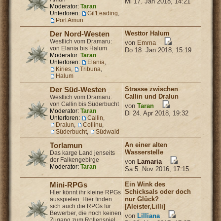
Mi 17. Jan 2018, 14:21
Moderator:
Taran
Unterforen:
Gil'Leading
,
Port Amun
Westtor Halum
Der Nord-Westen
Westlich vom Dramaru:
von
Emma
von Elania bis Halum
Do 18. Jan 2018, 15:19
Moderator:
Taran
Unterforen:
Elania
,
Kiries
,
Tribuna
,
Halum
Strasse zwischen
Der Süd-Westen
Callin und Dralun
Westlich vom Dramaru:
von Callin bis Süderbucht
von
Taran
Moderator:
Taran
Di 24. Apr 2018, 19:32
Unterforen:
Callin
,
Dralun
,
Collinu
,
Süderbucht
,
Südwald
An einer alten
Torlamun
Wasserstelle
Das karge Land jenseits
der Falkengebirge
von
Lamaria
Moderator:
Taran
Sa 5. Nov 2016, 17:15
Ein Wink des
Mini-RPGs
Schicksals oder doch
Hier könnt ihr kleine RPGs
nur Glück?
ausspielen. Hier finden
sich auch die RPGs für
[Aleister,Lilli]
Bewerber, die noch keinen
von
Lilliana
Zugang zum Rollenspiel