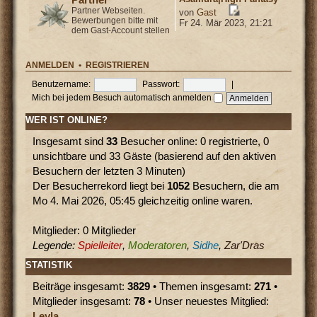
Partner Webseiten.
von
Gast
Bewerbungen bitte mit
Fr 24. Mär 2023, 21:21
dem Gast-Account stellen
ANMELDEN
•
REGISTRIEREN
Benutzername:
Passwort:
|
Mich bei jedem Besuch automatisch anmelden
WER IST ONLINE?
Insgesamt sind
33
Besucher online: 0 registrierte, 0
unsichtbare und 33 Gäste (basierend auf den aktiven
Besuchern der letzten 3 Minuten)
Der Besucherrekord liegt bei
1052
Besuchern, die am
Mo 4. Mai 2026, 05:45 gleichzeitig online waren.
Mitglieder: 0 Mitglieder
Legende:
Spielleiter
,
Moderatoren
,
Sidhe
,
Zar'Dras
STATISTIK
Beiträge insgesamt:
3829
• Themen insgesamt:
271
•
Mitglieder insgesamt:
78
• Unser neuestes Mitglied:
Leyla