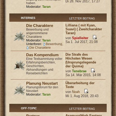
Di 28. Nov 2017, 17:27
haben.
Moderator:
Taran
INTERNES
LETZTER BEITRAG
Lilliana ( mit Kyan,
Die Charaktere
Suavi) ( Zweitcharakter
Bewerbung und
Taran)
angenommene
Charaktere
von
Spielleiter
Moderator:
Taran
Sa 1. Jul 2017, 21:08
Unterforen:
Bewerbung
,
Die Charaktere
Die Strafe des
Das Kompendium
Höchsten Wesen
Eine Textsammlung voller
(Ursprungslegende
Erfahrungsberichten,
Geschichten,
der Quima)
Abhandlungen und
von
Tenebrae
Reiseberichten
Sa 14. Mär 2015, 14:08
Überarbeitung der
Planung Neustart
Texte
Planungsforum für den
Neustart
von
Noah
Moderator:
Taran
Mi 1. Aug 2018, 20:43
OFF-TOPIC
LETZTER BEITRAG
Asamura|High Fantasy
Partner