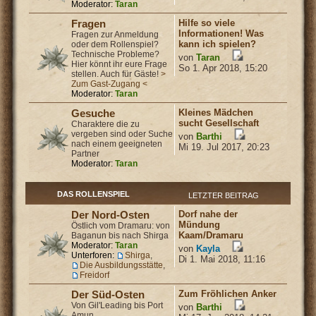
Moderator:
Taran
Hilfe so viele
Fragen
Informationen! Was
Fragen zur Anmeldung
kann ich spielen?
oder dem Rollenspiel?
Technische Probleme?
von
Taran
Hier könnt ihr eure Frage
So 1. Apr 2018, 15:20
stellen. Auch für Gäste!
>
Zum Gast-Zugang <
Moderator:
Taran
Kleines Mädchen
Gesuche
sucht Gesellschaft
Charaktere die zu
vergeben sind oder Suche
von
Barthi
nach einem geeigneten
Mi 19. Jul 2017, 20:23
Partner
Moderator:
Taran
DAS ROLLENSPIEL
LETZTER BEITRAG
Dorf nahe der
Der Nord-Osten
Mündung
Östlich vom Dramaru: von
Kaam/Dramaru
Baganun bis nach Shirga
Moderator:
Taran
von
Kayla
Unterforen:
Shirga
,
Di 1. Mai 2018, 11:16
Die Ausbildungsstätte
,
Freidorf
Zum Fröhlichen Anker
Der Süd-Osten
Von Gil'Leading bis Port
von
Barthi
Amun