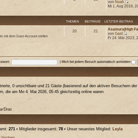
von
Noah
Mi 1. Aug 2018, 2
THEMEN
BEITRÄGE
LETZTER BEITRAG
Asamura|High F
20
21
von
Gast
te mit dem Gast-Account stellen
Fr 24. Mär 2023, 
swort:
|
Mich bei jedem Besuch automatisch anmelden
trierte, 0 unsichtbare und 21 Gäste (basierend auf den aktiven Besuchern der 
, die am Mo 4. Mai 2026, 05:45 gleichzeitig online waren.
ar'Dras
samt:
271
• Mitglieder insgesamt:
78
• Unser neuestes Mitglied:
Leyla
s löschen