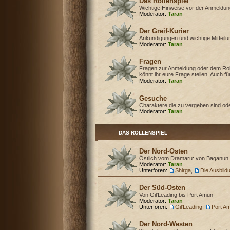
Das Rollenspiel
Wichtige Hinweise vor der Anmeldu
Moderator:
Taran
Der Greif-Kurier
Ankündigungen und wichtige Mitteil
Moderator:
Taran
Fragen
Fragen zur Anmeldung oder dem Rol
könnt ihr eure Frage stellen. Auch f
Moderator:
Taran
Gesuche
Charaktere die zu vergeben sind od
Moderator:
Taran
DAS ROLLENSPIEL
Der Nord-Osten
Östlich vom Dramaru: von Baganun 
Moderator:
Taran
Unterforen:
Shirga
,
Die Ausbild
Der Süd-Osten
Von Gil'Leading bis Port Amun
Moderator:
Taran
Unterforen:
Gil'Leading
,
Port A
Der Nord-Westen