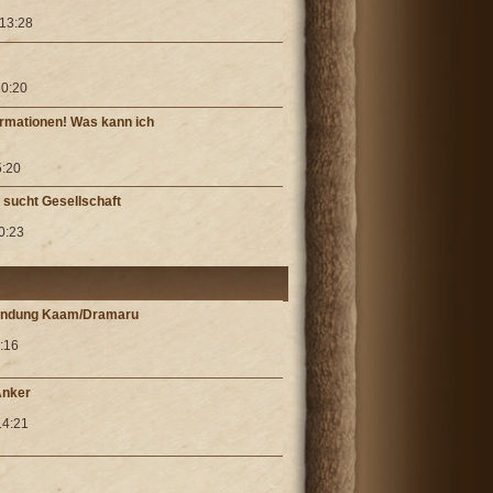
 13:28
20:20
formationen! Was kann ich
5:20
 sucht Gesellschaft
20:23
Mündung Kaam/Dramaru
1:16
Anker
14:21