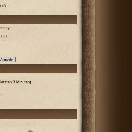
0:43
antasy
21:21
letzten 3 Minuten)