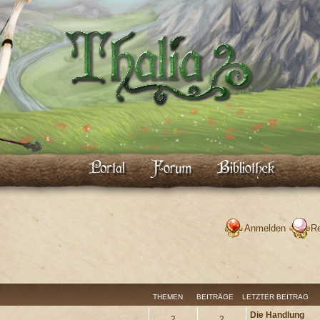
Anmelden
Re
THEMEN
BEITRÄGE
LETZTER BEITRAG
Die Handlung
2
2