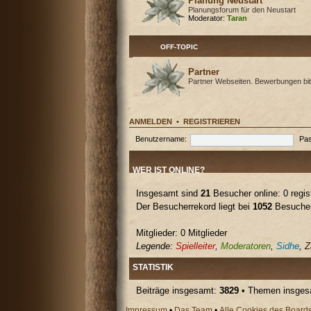
Planung Neustart
Planungsforum für den Neustart
Moderator:
Taran
OFF-TOPIC
Partner
Partner Webseiten. Bewerbungen bit
ANMELDEN
•
REGISTRIEREN
Benutzername:
Pas
WER IST ONLINE?
Insgesamt sind
21
Besucher online: 0 regis
Der Besucherrekord liegt bei
1052
Besuchern
Mitglieder: 0 Mitglieder
Legende:
Spielleiter
,
Moderatoren
,
Sidhe
,
Z
STATISTIK
Beiträge insgesamt:
3829
• Themen insge
Impressum
•
Das Team
•
Alle Cookies des Board