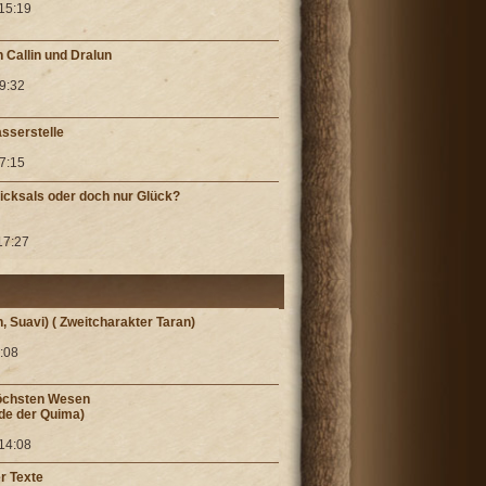
 15:19
 Callin und Dralun
19:32
asserstelle
17:15
icksals oder doch nur Glück?
17:27
an, Suavi) ( Zweitcharakter Taran)
1:08
Höchsten Wesen
de der Quima)
 14:08
r Texte