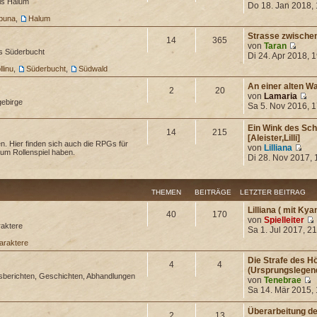
is Halum
Do 18. Jan 2018,
ibuna
,
Halum
Strasse zwischen
14
365
von
Taran
is Süderbucht
Di 24. Apr 2018, 
llinu
,
Süderbucht
,
Südwald
An einer alten W
2
20
von
Lamaria
gebirge
Sa 5. Nov 2016, 
Ein Wink des Sch
14
215
[Aleister,Lilli]
n. Hier finden sich auch die RPGs für
von
Lilliana
um Rollenspiel haben.
Di 28. Nov 2017, 
THEMEN
BEITRÄGE
LETZTER BEITRAG
Lilliana ( mit Ky
40
170
von
Spielleiter
aktere
Sa 1. Jul 2017, 2
araktere
Die Strafe des 
4
4
(Ursprungslegen
sberichten, Geschichten, Abhandlungen
von
Tenebrae
Sa 14. Mär 2015,
Überarbeitung de
2
13