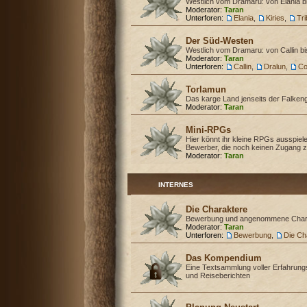
Westlich vom Dramaru: von Elania b
Moderator:
Taran
Unterforen:
Elania
,
Kiries
,
Tr
Der Süd-Westen
Westlich vom Dramaru: von Callin b
Moderator:
Taran
Unterforen:
Callin
,
Dralun
,
Co
Torlamun
Das karge Land jenseits der Falken
Moderator:
Taran
Mini-RPGs
Hier könnt ihr kleine RPGs ausspiele
Bewerber, die noch keinen Zugang z
Moderator:
Taran
INTERNES
Die Charaktere
Bewerbung und angenommene Char
Moderator:
Taran
Unterforen:
Bewerbung
,
Die Ch
Das Kompendium
Eine Textsammlung voller Erfahrung
und Reiseberichten