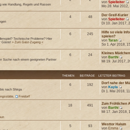
von
Spielleiter
ng wie Handlung, Regeln und Rassen
Mo 28. Mai 2012,
Der Greif-Kurier
4
48
von
Spielleiter
ungen
Di 10. Jan 2017, 
Hilfe so viele In
6
245
spielen?
lenspiel? Technische Probleme? Hier
von
Taran
ür Gäste!
> Zum Gast-Zugang <
So 1. Apr 2018, 1
Kleines Mädchen
6
24
von
Barthi
er Suche nach einem geeigneten Partner
Mi 19. Jul 2017, 
THEMEN
BEITRÄGE
LETZTER BEITRAG
Dorf nahe der 
6
192
von
Kayla
bis nach Shirga
Di 1. Mai 2018, 1
ungsstätte
,
Freidorf
Zum Fröhlichen 
18
491
von
Barthi
Mi 17. Jan 2018, 
mun
Westtor Halum
5
93
von
Emma