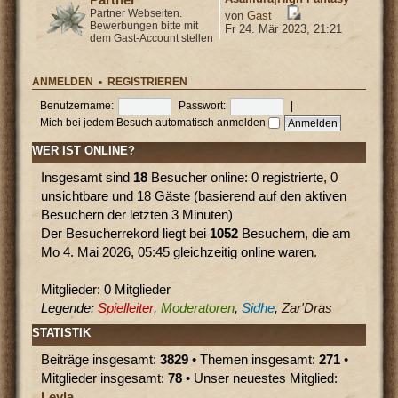
Partner Webseiten.
von
Gast
Bewerbungen bitte mit
Fr 24. Mär 2023, 21:21
dem Gast-Account stellen
ANMELDEN
•
REGISTRIEREN
Benutzername:
Passwort:
|
Mich bei jedem Besuch automatisch anmelden
WER IST ONLINE?
Insgesamt sind
18
Besucher online: 0 registrierte, 0
unsichtbare und 18 Gäste (basierend auf den aktiven
Besuchern der letzten 3 Minuten)
Der Besucherrekord liegt bei
1052
Besuchern, die am
Mo 4. Mai 2026, 05:45 gleichzeitig online waren.
Mitglieder: 0 Mitglieder
Legende:
Spielleiter
,
Moderatoren
,
Sidhe
,
Zar'Dras
STATISTIK
Beiträge insgesamt:
3829
• Themen insgesamt:
271
•
Mitglieder insgesamt:
78
• Unser neuestes Mitglied:
Leyla