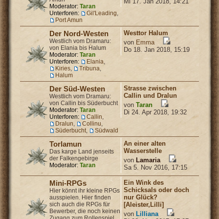
Mi 17. Jan 2018, 14:21
Moderator:
Taran
Unterforen:
Gil'Leading
,
Port Amun
Westtor Halum
Der Nord-Westen
Westlich vom Dramaru:
von
Emma
von Elania bis Halum
Do 18. Jan 2018, 15:19
Moderator:
Taran
Unterforen:
Elania
,
Kiries
,
Tribuna
,
Halum
Strasse zwischen
Der Süd-Westen
Callin und Dralun
Westlich vom Dramaru:
von Callin bis Süderbucht
von
Taran
Moderator:
Taran
Di 24. Apr 2018, 19:32
Unterforen:
Callin
,
Dralun
,
Collinu
,
Süderbucht
,
Südwald
An einer alten
Torlamun
Wasserstelle
Das karge Land jenseits
der Falkengebirge
von
Lamaria
Moderator:
Taran
Sa 5. Nov 2016, 17:15
Ein Wink des
Mini-RPGs
Schicksals oder doch
Hier könnt ihr kleine RPGs
nur Glück?
ausspielen. Hier finden
sich auch die RPGs für
[Aleister,Lilli]
Bewerber, die noch keinen
von
Lilliana
Zugang zum Rollenspiel