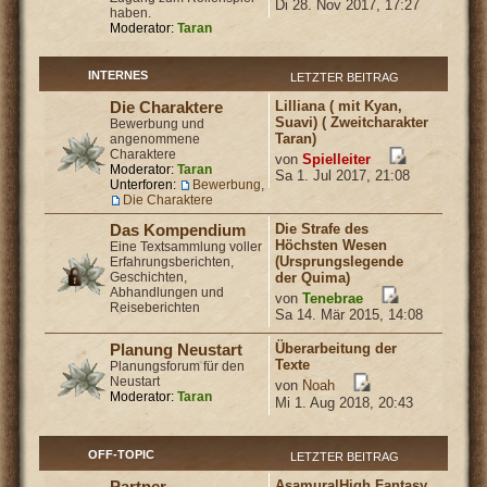
Di 28. Nov 2017, 17:27
haben.
Moderator:
Taran
INTERNES
LETZTER BEITRAG
Lilliana ( mit Kyan,
Die Charaktere
Suavi) ( Zweitcharakter
Bewerbung und
Taran)
angenommene
Charaktere
von
Spielleiter
Moderator:
Taran
Sa 1. Jul 2017, 21:08
Unterforen:
Bewerbung
,
Die Charaktere
Die Strafe des
Das Kompendium
Höchsten Wesen
Eine Textsammlung voller
(Ursprungslegende
Erfahrungsberichten,
Geschichten,
der Quima)
Abhandlungen und
von
Tenebrae
Reiseberichten
Sa 14. Mär 2015, 14:08
Überarbeitung der
Planung Neustart
Texte
Planungsforum für den
Neustart
von
Noah
Moderator:
Taran
Mi 1. Aug 2018, 20:43
OFF-TOPIC
LETZTER BEITRAG
Asamura|High Fantasy
Partner