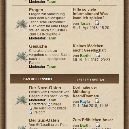
Moderator:
Taran
Hilfe so viele
Fragen
Informationen! Was
Fragen zur Anmeldung
kann ich spielen?
oder dem Rollenspiel?
Technische Probleme?
von
Taran
Hier könnt ihr eure Frage
So 1. Apr 2018, 15:20
stellen. Auch für Gäste!
>
Zum Gast-Zugang <
Moderator:
Taran
Kleines Mädchen
Gesuche
sucht Gesellschaft
Charaktere die zu
vergeben sind oder Suche
von
Barthi
nach einem geeigneten
Mi 19. Jul 2017, 20:23
Partner
Moderator:
Taran
DAS ROLLENSPIEL
LETZTER BEITRAG
Dorf nahe der
Der Nord-Osten
Mündung
Östlich vom Dramaru: von
Kaam/Dramaru
Baganun bis nach Shirga
Moderator:
Taran
von
Kayla
Unterforen:
Shirga
,
Di 1. Mai 2018, 11:16
Die Ausbildungsstätte
,
Freidorf
Zum Fröhlichen Anker
Der Süd-Osten
Von Gil'Leading bis Port
von
Barthi
Amun