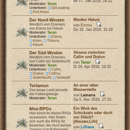
Mi 17. Jan 2018, 14:21
Moderator:
Taran
Unterforen:
Gil'Leading
,
Port Amun
Westtor Halum
Der Nord-Westen
Westlich vom Dramaru:
von
Emma
von Elania bis Halum
Do 18. Jan 2018, 15:19
Moderator:
Taran
Unterforen:
Elania
,
Kiries
,
Tribuna
,
Halum
Strasse zwischen
Der Süd-Westen
Callin und Dralun
Westlich vom Dramaru:
von Callin bis Süderbucht
von
Taran
Moderator:
Taran
Di 24. Apr 2018, 19:32
Unterforen:
Callin
,
Dralun
,
Collinu
,
Süderbucht
,
Südwald
An einer alten
Torlamun
Wasserstelle
Das karge Land jenseits
der Falkengebirge
von
Lamaria
Moderator:
Taran
Sa 5. Nov 2016, 17:15
Ein Wink des
Mini-RPGs
Schicksals oder doch
Hier könnt ihr kleine RPGs
nur Glück?
ausspielen. Hier finden
sich auch die RPGs für
[Aleister,Lilli]
Bewerber, die noch keinen
von
Lilliana
Zugang zum Rollenspiel