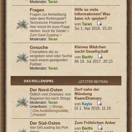
Moderator:
Taran
Hilfe so viele
Fragen
Informationen! Was
Fragen zur Anmeldung
kann ich spielen?
oder dem Rollenspiel?
Technische Probleme?
von
Taran
Hier könnt ihr eure Frage
So 1. Apr 2018, 15:20
stellen. Auch für Gäste!
>
Zum Gast-Zugang <
Moderator:
Taran
Kleines Mädchen
Gesuche
sucht Gesellschaft
Charaktere die zu
vergeben sind oder Suche
von
Barthi
nach einem geeigneten
Mi 19. Jul 2017, 20:23
Partner
Moderator:
Taran
DAS ROLLENSPIEL
LETZTER BEITRAG
Dorf nahe der
Der Nord-Osten
Mündung
Östlich vom Dramaru: von
Kaam/Dramaru
Baganun bis nach Shirga
Moderator:
Taran
von
Kayla
Unterforen:
Shirga
,
Di 1. Mai 2018, 11:16
Die Ausbildungsstätte
,
Freidorf
Zum Fröhlichen Anker
Der Süd-Osten
Von Gil'Leading bis Port
von
Barthi
Amun