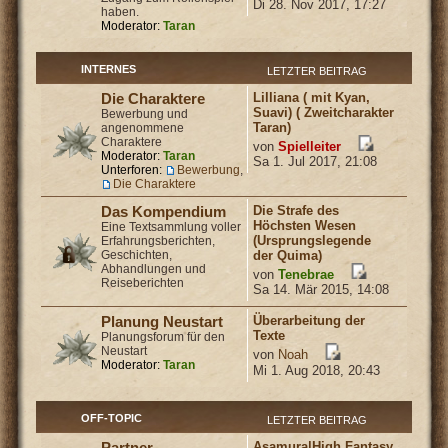
Di 28. Nov 2017, 17:27
haben.
Moderator:
Taran
INTERNES
LETZTER BEITRAG
Lilliana ( mit Kyan,
Die Charaktere
Suavi) ( Zweitcharakter
Bewerbung und
Taran)
angenommene
Charaktere
von
Spielleiter
Moderator:
Taran
Sa 1. Jul 2017, 21:08
Unterforen:
Bewerbung
,
Die Charaktere
Die Strafe des
Das Kompendium
Höchsten Wesen
Eine Textsammlung voller
(Ursprungslegende
Erfahrungsberichten,
Geschichten,
der Quima)
Abhandlungen und
von
Tenebrae
Reiseberichten
Sa 14. Mär 2015, 14:08
Überarbeitung der
Planung Neustart
Texte
Planungsforum für den
Neustart
von
Noah
Moderator:
Taran
Mi 1. Aug 2018, 20:43
OFF-TOPIC
LETZTER BEITRAG
Asamura|High Fantasy
Partner