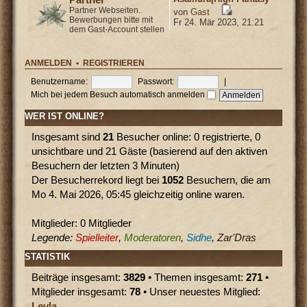
Partner Webseiten.
von
Gast
Bewerbungen bitte mit
Fr 24. Mär 2023, 21:21
dem Gast-Account stellen
ANMELDEN
•
REGISTRIEREN
Benutzername:
Passwort:
|
Mich bei jedem Besuch automatisch anmelden
WER IST ONLINE?
Insgesamt sind
21
Besucher online: 0 registrierte, 0
unsichtbare und 21 Gäste (basierend auf den aktiven
Besuchern der letzten 3 Minuten)
Der Besucherrekord liegt bei
1052
Besuchern, die am
Mo 4. Mai 2026, 05:45 gleichzeitig online waren.
Mitglieder: 0 Mitglieder
Legende:
Spielleiter
,
Moderatoren
,
Sidhe
,
Zar'Dras
STATISTIK
Beiträge insgesamt:
3829
• Themen insgesamt:
271
•
Mitglieder insgesamt:
78
• Unser neuestes Mitglied:
Leyla