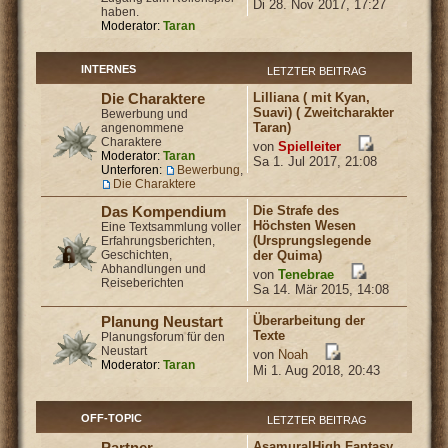
Di 28. Nov 2017, 17:27
haben.
Moderator:
Taran
INTERNES
LETZTER BEITRAG
Lilliana ( mit Kyan,
Die Charaktere
Suavi) ( Zweitcharakter
Bewerbung und
Taran)
angenommene
Charaktere
von
Spielleiter
Moderator:
Taran
Sa 1. Jul 2017, 21:08
Unterforen:
Bewerbung
,
Die Charaktere
Die Strafe des
Das Kompendium
Höchsten Wesen
Eine Textsammlung voller
(Ursprungslegende
Erfahrungsberichten,
Geschichten,
der Quima)
Abhandlungen und
von
Tenebrae
Reiseberichten
Sa 14. Mär 2015, 14:08
Überarbeitung der
Planung Neustart
Texte
Planungsforum für den
Neustart
von
Noah
Moderator:
Taran
Mi 1. Aug 2018, 20:43
OFF-TOPIC
LETZTER BEITRAG
Asamura|High Fantasy
Partner