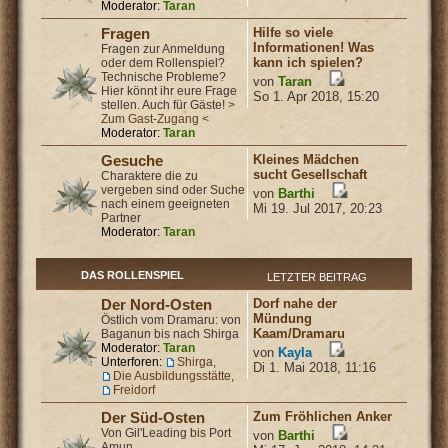
Moderator:
Taran
Hilfe so viele
Fragen
Informationen! Was
Fragen zur Anmeldung
kann ich spielen?
oder dem Rollenspiel?
Technische Probleme?
von
Taran
Hier könnt ihr eure Frage
So 1. Apr 2018, 15:20
stellen. Auch für Gäste!
>
Zum Gast-Zugang <
Moderator:
Taran
Kleines Mädchen
Gesuche
sucht Gesellschaft
Charaktere die zu
vergeben sind oder Suche
von
Barthi
nach einem geeigneten
Mi 19. Jul 2017, 20:23
Partner
Moderator:
Taran
DAS ROLLENSPIEL
LETZTER BEITRAG
Dorf nahe der
Der Nord-Osten
Mündung
Östlich vom Dramaru: von
Kaam/Dramaru
Baganun bis nach Shirga
Moderator:
Taran
von
Kayla
Unterforen:
Shirga
,
Di 1. Mai 2018, 11:16
Die Ausbildungsstätte
,
Freidorf
Zum Fröhlichen Anker
Der Süd-Osten
Von Gil'Leading bis Port
von
Barthi
Amun