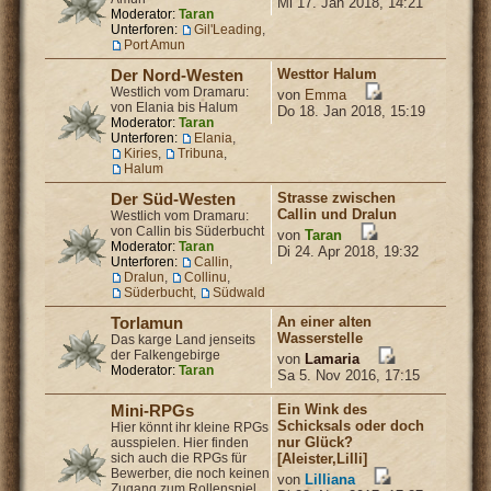
Mi 17. Jan 2018, 14:21
Moderator:
Taran
Unterforen:
Gil'Leading
,
Port Amun
Westtor Halum
Der Nord-Westen
Westlich vom Dramaru:
von
Emma
von Elania bis Halum
Do 18. Jan 2018, 15:19
Moderator:
Taran
Unterforen:
Elania
,
Kiries
,
Tribuna
,
Halum
Strasse zwischen
Der Süd-Westen
Callin und Dralun
Westlich vom Dramaru:
von Callin bis Süderbucht
von
Taran
Moderator:
Taran
Di 24. Apr 2018, 19:32
Unterforen:
Callin
,
Dralun
,
Collinu
,
Süderbucht
,
Südwald
An einer alten
Torlamun
Wasserstelle
Das karge Land jenseits
der Falkengebirge
von
Lamaria
Moderator:
Taran
Sa 5. Nov 2016, 17:15
Ein Wink des
Mini-RPGs
Schicksals oder doch
Hier könnt ihr kleine RPGs
nur Glück?
ausspielen. Hier finden
sich auch die RPGs für
[Aleister,Lilli]
Bewerber, die noch keinen
von
Lilliana
Zugang zum Rollenspiel