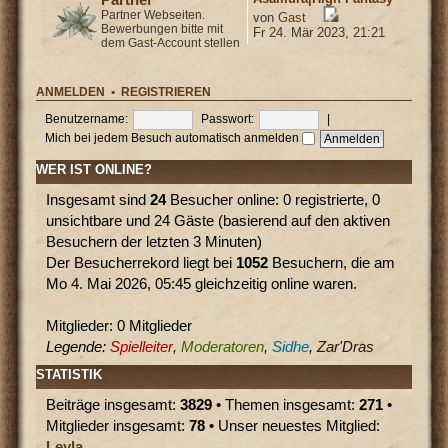
Partner Webseiten.
von
Gast
Bewerbungen bitte mit
Fr 24. Mär 2023, 21:21
dem Gast-Account stellen
ANMELDEN
•
REGISTRIEREN
Benutzername:
Passwort:
|
Mich bei jedem Besuch automatisch anmelden
WER IST ONLINE?
Insgesamt sind
24
Besucher online: 0 registrierte, 0
unsichtbare und 24 Gäste (basierend auf den aktiven
Besuchern der letzten 3 Minuten)
Der Besucherrekord liegt bei
1052
Besuchern, die am
Mo 4. Mai 2026, 05:45 gleichzeitig online waren.
Mitglieder: 0 Mitglieder
Legende:
Spielleiter
,
Moderatoren
,
Sidhe
,
Zar'Dras
STATISTIK
Beiträge insgesamt:
3829
• Themen insgesamt:
271
•
Mitglieder insgesamt:
78
• Unser neuestes Mitglied:
Leyla