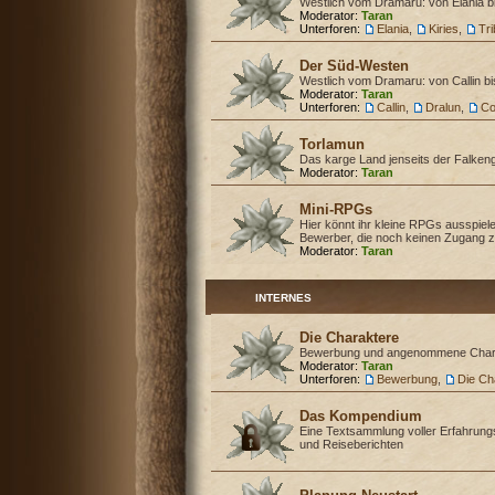
Westlich vom Dramaru: von Elania b
Moderator:
Taran
Unterforen:
Elania
,
Kiries
,
Tr
Der Süd-Westen
Westlich vom Dramaru: von Callin b
Moderator:
Taran
Unterforen:
Callin
,
Dralun
,
Co
Torlamun
Das karge Land jenseits der Falken
Moderator:
Taran
Mini-RPGs
Hier könnt ihr kleine RPGs ausspiele
Bewerber, die noch keinen Zugang z
Moderator:
Taran
INTERNES
Die Charaktere
Bewerbung und angenommene Char
Moderator:
Taran
Unterforen:
Bewerbung
,
Die Ch
Das Kompendium
Eine Textsammlung voller Erfahrung
und Reiseberichten