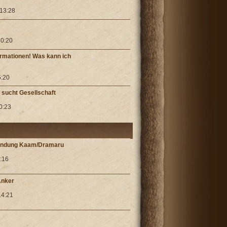
 13:28
20:20
formationen! Was kann ich
5:20
 sucht Gesellschaft
20:23
Mündung Kaam/Dramaru
1:16
Anker
14:21