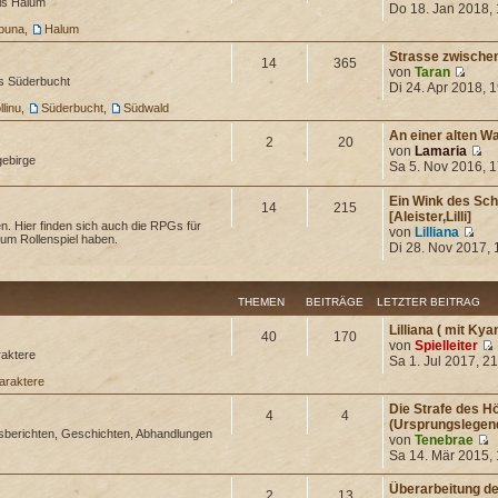
is Halum
Do 18. Jan 2018,
ibuna
,
Halum
Strasse zwischen
14
365
von
Taran
is Süderbucht
Di 24. Apr 2018, 
llinu
,
Süderbucht
,
Südwald
An einer alten W
2
20
von
Lamaria
gebirge
Sa 5. Nov 2016, 
Ein Wink des Sch
14
215
[Aleister,Lilli]
n. Hier finden sich auch die RPGs für
von
Lilliana
um Rollenspiel haben.
Di 28. Nov 2017, 
THEMEN
BEITRÄGE
LETZTER BEITRAG
Lilliana ( mit Ky
40
170
von
Spielleiter
aktere
Sa 1. Jul 2017, 2
araktere
Die Strafe des 
4
4
(Ursprungslegen
sberichten, Geschichten, Abhandlungen
von
Tenebrae
Sa 14. Mär 2015,
Überarbeitung de
2
13