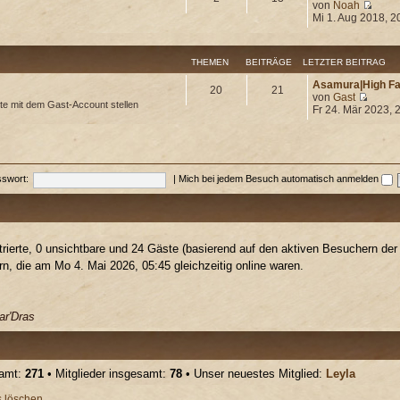
von
Noah
Mi 1. Aug 2018, 2
THEMEN
BEITRÄGE
LETZTER BEITRAG
Asamura|High F
20
21
von
Gast
te mit dem Gast-Account stellen
Fr 24. Mär 2023, 
swort:
|
Mich bei jedem Besuch automatisch anmelden
trierte, 0 unsichtbare und 24 Gäste (basierend auf den aktiven Besuchern der 
, die am Mo 4. Mai 2026, 05:45 gleichzeitig online waren.
ar'Dras
samt:
271
• Mitglieder insgesamt:
78
• Unser neuestes Mitglied:
Leyla
s löschen