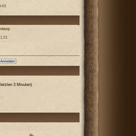
0:43
antasy
21:21
letzten 3 Minuten)