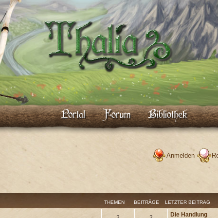
Anmelden
Re
THEMEN
BEITRÄGE
LETZTER BEITRAG
Die Handlung
2
2