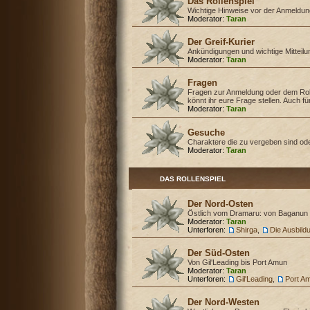
Das Rollenspiel
Wichtige Hinweise vor der Anmeldu
Moderator:
Taran
Der Greif-Kurier
Ankündigungen und wichtige Mitteil
Moderator:
Taran
Fragen
Fragen zur Anmeldung oder dem Rol
könnt ihr eure Frage stellen. Auch f
Moderator:
Taran
Gesuche
Charaktere die zu vergeben sind od
Moderator:
Taran
DAS ROLLENSPIEL
Der Nord-Osten
Östlich vom Dramaru: von Baganun 
Moderator:
Taran
Unterforen:
Shirga
,
Die Ausbild
Der Süd-Osten
Von Gil'Leading bis Port Amun
Moderator:
Taran
Unterforen:
Gil'Leading
,
Port A
Der Nord-Westen