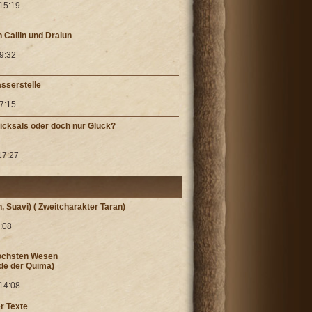
 15:19
 Callin und Dralun
19:32
asserstelle
17:15
icksals oder doch nur Glück?
17:27
an, Suavi) ( Zweitcharakter Taran)
1:08
Höchsten Wesen
de der Quima)
 14:08
r Texte