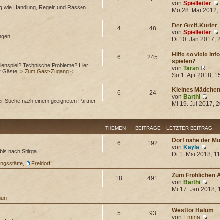
von
Spielleiter
ng wie Handlung, Regeln und Rassen
Mo 28. Mai 2012,
Der Greif-Kurier
4
48
von
Spielleiter
ungen
Di 10. Jan 2017, 
Hilfe so viele In
6
245
spielen?
lenspiel? Technische Probleme? Hier
von
Taran
ür Gäste!
> Zum Gast-Zugang <
So 1. Apr 2018, 1
Kleines Mädchen
6
24
von
Barthi
er Suche nach einem geeigneten Partner
Mi 19. Jul 2017, 
THEMEN
BEITRÄGE
LETZTER BEITRAG
Dorf nahe der 
6
192
von
Kayla
bis nach Shirga
Di 1. Mai 2018, 1
ungsstätte
,
Freidorf
Zum Fröhlichen 
18
491
von
Barthi
Mi 17. Jan 2018, 
mun
Westtor Halum
5
93
von
Emma