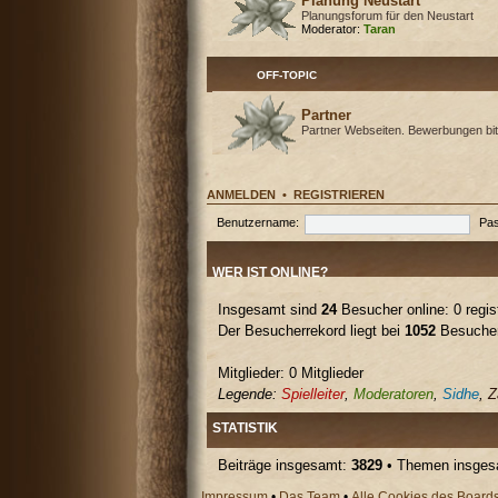
Planung Neustart
Planungsforum für den Neustart
Moderator:
Taran
OFF-TOPIC
Partner
Partner Webseiten. Bewerbungen bit
ANMELDEN
•
REGISTRIEREN
Benutzername:
Pas
WER IST ONLINE?
Insgesamt sind
24
Besucher online: 0 regis
Der Besucherrekord liegt bei
1052
Besuchern
Mitglieder: 0 Mitglieder
Legende:
Spielleiter
,
Moderatoren
,
Sidhe
,
Z
STATISTIK
Beiträge insgesamt:
3829
• Themen insge
Impressum
•
Das Team
•
Alle Cookies des Board