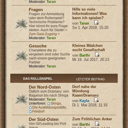
Moderator:
Taran
Hilfe so viele
Fragen
Informationen! Was
Fragen zur Anmeldung
kann ich spielen?
oder dem Rollenspiel?
Technische Probleme?
von
Taran
Hier könnt ihr eure Frage
So 1. Apr 2018, 15:20
stellen. Auch für Gäste!
>
Zum Gast-Zugang <
Moderator:
Taran
Kleines Mädchen
Gesuche
sucht Gesellschaft
Charaktere die zu
vergeben sind oder Suche
von
Barthi
nach einem geeigneten
Mi 19. Jul 2017, 20:23
Partner
Moderator:
Taran
DAS ROLLENSPIEL
LETZTER BEITRAG
Dorf nahe der
Der Nord-Osten
Mündung
Östlich vom Dramaru: von
Kaam/Dramaru
Baganun bis nach Shirga
Moderator:
Taran
von
Kayla
Unterforen:
Shirga
,
Di 1. Mai 2018, 11:16
Die Ausbildungsstätte
,
Freidorf
Zum Fröhlichen Anker
Der Süd-Osten
Von Gil'Leading bis Port
von
Barthi
Amun