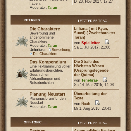
Di 28. Nov 2017, 17:27
haben.
Moderator:
Taran
INTERNES
LETZTER BEITRAG
Lilliana ( mit Kyan,
Die Charaktere
Suavi) ( Zweitcharakter
Bewerbung und
Taran)
angenommene
Charaktere
von
Spielleiter
Moderator:
Taran
Sa 1. Jul 2017, 21:08
Unterforen:
Bewerbung
,
Die Charaktere
Die Strafe des
Das Kompendium
Höchsten Wesen
Eine Textsammlung voller
(Ursprungslegende
Erfahrungsberichten,
Geschichten,
der Quima)
Abhandlungen und
von
Tenebrae
Reiseberichten
Sa 14. Mär 2015, 14:08
Überarbeitung der
Planung Neustart
Texte
Planungsforum für den
Neustart
von
Noah
Moderator:
Taran
Mi 1. Aug 2018, 20:43
OFF-TOPIC
LETZTER BEITRAG
Asamura|High Fantasy
Partner