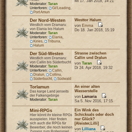
Mi 17. Jan 2018, 14:21
Moderator:
Taran
Unterforen:
Gil'Leading
,
Port Amun
Westtor Halum
Der Nord-Westen
Westlich vom Dramaru:
von
Emma
von Elania bis Halum
Do 18. Jan 2018, 15:19
Moderator:
Taran
Unterforen:
Elania
,
Kiries
,
Tribuna
,
Halum
Strasse zwischen
Der Süd-Westen
Callin und Dralun
Westlich vom Dramaru:
von Callin bis Süderbucht
von
Taran
Moderator:
Taran
Di 24. Apr 2018, 19:32
Unterforen:
Callin
,
Dralun
,
Collinu
,
Süderbucht
,
Südwald
An einer alten
Torlamun
Wasserstelle
Das karge Land jenseits
der Falkengebirge
von
Lamaria
Moderator:
Taran
Sa 5. Nov 2016, 17:15
Ein Wink des
Mini-RPGs
Schicksals oder doch
Hier könnt ihr kleine RPGs
nur Glück?
ausspielen. Hier finden
sich auch die RPGs für
[Aleister,Lilli]
Bewerber, die noch keinen
von
Lilliana
Zugang zum Rollenspiel