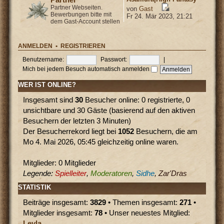
Partner Webseiten.
von
Gast
Bewerbungen bitte mit
Fr 24. Mär 2023, 21:21
dem Gast-Account stellen
ANMELDEN
•
REGISTRIEREN
Benutzername:
Passwort:
|
Mich bei jedem Besuch automatisch anmelden
WER IST ONLINE?
Insgesamt sind
30
Besucher online: 0 registrierte, 0
unsichtbare und 30 Gäste (basierend auf den aktiven
Besuchern der letzten 3 Minuten)
Der Besucherrekord liegt bei
1052
Besuchern, die am
Mo 4. Mai 2026, 05:45 gleichzeitig online waren.
Mitglieder: 0 Mitglieder
Legende:
Spielleiter
,
Moderatoren
,
Sidhe
,
Zar'Dras
STATISTIK
Beiträge insgesamt:
3829
• Themen insgesamt:
271
•
Mitglieder insgesamt:
78
• Unser neuestes Mitglied:
Leyla