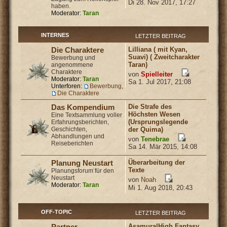
Di 28. Nov 2017, 17:27
haben.
Moderator:
Taran
INTERNES
LETZTER BEITRAG
Lilliana ( mit Kyan,
Die Charaktere
Suavi) ( Zweitcharakter
Bewerbung und
Taran)
angenommene
Charaktere
von
Spielleiter
Moderator:
Taran
Sa 1. Jul 2017, 21:08
Unterforen:
Bewerbung
,
Die Charaktere
Die Strafe des
Das Kompendium
Höchsten Wesen
Eine Textsammlung voller
(Ursprungslegende
Erfahrungsberichten,
Geschichten,
der Quima)
Abhandlungen und
von
Tenebrae
Reiseberichten
Sa 14. Mär 2015, 14:08
Überarbeitung der
Planung Neustart
Texte
Planungsforum für den
Neustart
von
Noah
Moderator:
Taran
Mi 1. Aug 2018, 20:43
OFF-TOPIC
LETZTER BEITRAG
Asamura|High Fantasy
Partner