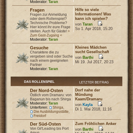
Moderator:
Taran
Hilfe so viele
Fragen
Informationen! Was
Fragen zur Anmeldung
kann ich spielen?
oder dem Rollenspiel?
Technische Probleme?
von
Taran
Hier könnt ihr eure Frage
So 1. Apr 2018, 15:20
stellen. Auch für Gäste!
>
Zum Gast-Zugang <
Moderator:
Taran
Kleines Mädchen
Gesuche
sucht Gesellschaft
Charaktere die zu
vergeben sind oder Suche
von
Barthi
nach einem geeigneten
Mi 19. Jul 2017, 20:23
Partner
Moderator:
Taran
DAS ROLLENSPIEL
LETZTER BEITRAG
Dorf nahe der
Der Nord-Osten
Mündung
Östlich vom Dramaru: von
Kaam/Dramaru
Baganun bis nach Shirga
Moderator:
Taran
von
Kayla
Unterforen:
Shirga
,
Di 1. Mai 2018, 11:16
Die Ausbildungsstätte
,
Freidorf
Zum Fröhlichen Anker
Der Süd-Osten
Von Gil'Leading bis Port
von
Barthi
Amun