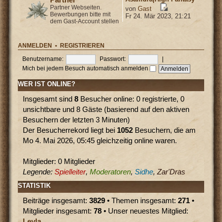
Partner Webseiten.
von
Gast
Bewerbungen bitte mit
Fr 24. Mär 2023, 21:21
dem Gast-Account stellen
ANMELDEN
•
REGISTRIEREN
Benutzername:
Passwort:
|
Mich bei jedem Besuch automatisch anmelden
WER IST ONLINE?
Insgesamt sind
8
Besucher online: 0 registrierte, 0
unsichtbare und 8 Gäste (basierend auf den aktiven
Besuchern der letzten 3 Minuten)
Der Besucherrekord liegt bei
1052
Besuchern, die am
Mo 4. Mai 2026, 05:45 gleichzeitig online waren.
Mitglieder: 0 Mitglieder
Legende:
Spielleiter
,
Moderatoren
,
Sidhe
,
Zar'Dras
STATISTIK
Beiträge insgesamt:
3829
• Themen insgesamt:
271
•
Mitglieder insgesamt:
78
• Unser neuestes Mitglied:
Leyla