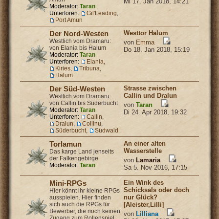
Mi 17. Jan 2018, 14:21
Moderator:
Taran
Unterforen:
Gil'Leading
,
Port Amun
Westtor Halum
Der Nord-Westen
Westlich vom Dramaru:
von
Emma
von Elania bis Halum
Do 18. Jan 2018, 15:19
Moderator:
Taran
Unterforen:
Elania
,
Kiries
,
Tribuna
,
Halum
Strasse zwischen
Der Süd-Westen
Callin und Dralun
Westlich vom Dramaru:
von Callin bis Süderbucht
von
Taran
Moderator:
Taran
Di 24. Apr 2018, 19:32
Unterforen:
Callin
,
Dralun
,
Collinu
,
Süderbucht
,
Südwald
An einer alten
Torlamun
Wasserstelle
Das karge Land jenseits
der Falkengebirge
von
Lamaria
Moderator:
Taran
Sa 5. Nov 2016, 17:15
Ein Wink des
Mini-RPGs
Schicksals oder doch
Hier könnt ihr kleine RPGs
nur Glück?
ausspielen. Hier finden
sich auch die RPGs für
[Aleister,Lilli]
Bewerber, die noch keinen
von
Lilliana
Zugang zum Rollenspiel