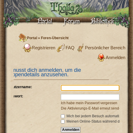
Portal
»
Foren-Übersicht
Registrieren
FAQ
Persönlicher Bereich
Anmelden
Du musst dich anmelden, um die
Gruppendetails anzusehen.
Benutzername:
Passwort:
Ich habe mein Passwort vergessen
Die Aktivierungs-E-Mail erneut senden
Mich bei jedem Besuch automatisch anm
Meinen Online-Status während dieser Si