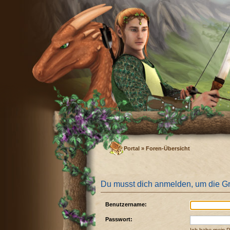
Portal
»
Foren-Übersicht
Du musst dich anmelden, um die G
Benutzername:
Passwort: