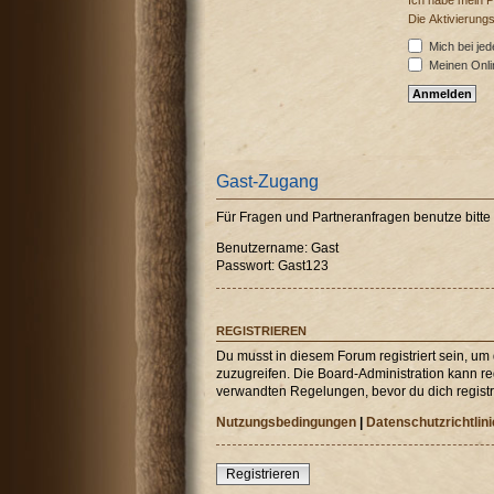
Ich habe mein 
Die Aktivierung
Mich bei je
Meinen Onli
Gast-Zugang
Für Fragen und Partneranfragen benutze bitt
Benutzername: Gast
Passwort: Gast123
REGISTRIEREN
Du musst in diesem Forum registriert sein, um
zuzugreifen. Die Board-Administration kann r
verwandten Regelungen, bevor du dich registri
Nutzungsbedingungen
|
Datenschutzrichtlini
Registrieren