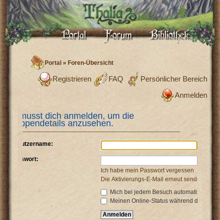
Portal
»
Foren-Übersicht
Registrieren
FAQ
Persönlicher Bereich
Anmelden
Du musst dich anmelden, um die
Gruppendetails anzusehen.
Benutzername:
Passwort:
Ich habe mein Passwort vergessen
Die Aktivierungs-E-Mail erneut senden
Mich bei jedem Besuch automatisch anm
Meinen Online-Status während dieser Si