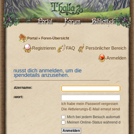
Portal
»
Foren-Übersicht
Registrieren
FAQ
Persönlicher Bereich
Anmelden
Du musst dich anmelden, um die
Gruppendetails anzusehen.
Benutzername:
Passwort:
Ich habe mein Passwort vergessen
Die Aktivierungs-E-Mail erneut senden
Mich bei jedem Besuch automatisch anm
Meinen Online-Status während dieser Si