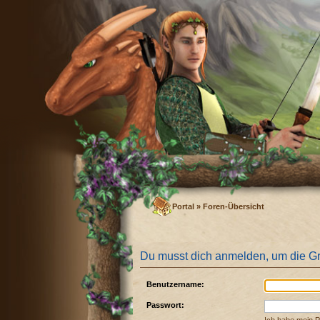
Portal
»
Foren-Übersicht
Du musst dich anmelden, um die G
Benutzername:
Passwort: