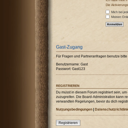
Ich habe mein 
Die Aktivierung
Mich bei je
Meinen Onli
Gast-Zugang
Für Fragen und Partneranfragen benutze bitt
Benutzername: Gast
Passwort: Gast123
REGISTRIEREN
Du musst in diesem Forum registriert sein, um
zuzugreifen. Die Board-Administration kann r
verwandten Regelungen, bevor du dich registri
Nutzungsbedingungen
|
Datenschutzrichtlini
Registrieren