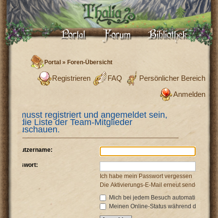
Portal
»
Foren-Übersicht
Registrieren
FAQ
Persönlicher Bereich
Anmelden
Du musst registriert und angemeldet sein,
um die Liste der Team-Mitglieder
anzuschauen.
Benutzername:
Passwort:
Ich habe mein Passwort vergessen
Die Aktivierungs-E-Mail erneut senden
Mich bei jedem Besuch automatisch anm
Meinen Online-Status während dieser Si