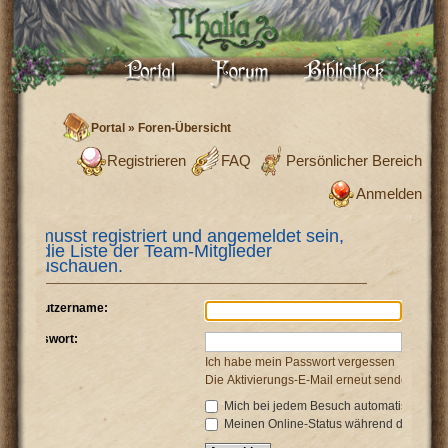
Portal
»
Foren-Übersicht
Registrieren
FAQ
Persönlicher Bereich
Anmelden
Du musst registriert und angemeldet sein,
um die Liste der Team-Mitglieder
anzuschauen.
Benutzername:
Passwort:
Ich habe mein Passwort vergessen
Die Aktivierungs-E-Mail erneut senden
Mich bei jedem Besuch automatisch anm
Meinen Online-Status während dieser Si