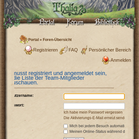
Portal
»
Foren-Übersicht
Registrieren
FAQ
Persönlicher Bereich
Anmelden
Du musst registriert und angemeldet sein,
um die Liste der Team-Mitglieder
anzuschauen.
Benutzername:
Passwort:
Ich habe mein Passwort vergessen
Die Aktivierungs-E-Mail erneut senden
Mich bei jedem Besuch automatisch anm
Meinen Online-Status während dieser Si