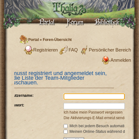
Portal
»
Foren-Übersicht
Registrieren
FAQ
Persönlicher Bereich
Anmelden
Du musst registriert und angemeldet sein,
um die Liste der Team-Mitglieder
anzuschauen.
Benutzername:
Passwort:
Ich habe mein Passwort vergessen
Die Aktivierungs-E-Mail erneut senden
Mich bei jedem Besuch automatisch anm
Meinen Online-Status während dieser Si