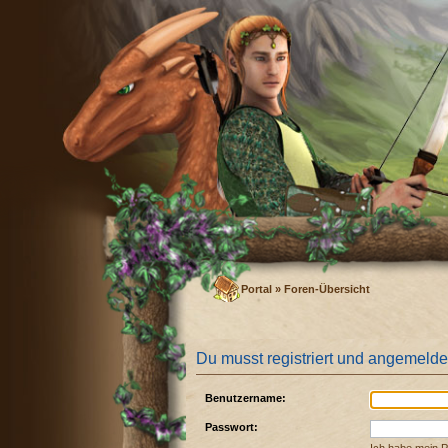
Portal
»
Foren-Übersicht
Du musst registriert und angemelde
Benutzername:
Passwort: