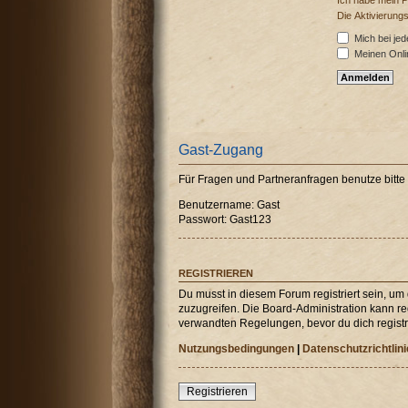
Ich habe mein 
Die Aktivierung
Mich bei je
Meinen Onli
Gast-Zugang
Für Fragen und Partneranfragen benutze bitt
Benutzername: Gast
Passwort: Gast123
REGISTRIEREN
Du musst in diesem Forum registriert sein, um
zuzugreifen. Die Board-Administration kann r
verwandten Regelungen, bevor du dich registri
Nutzungsbedingungen
|
Datenschutzrichtlini
Registrieren