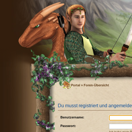
Portal
»
Foren-Übersicht
Du musst registriert und angemelde
Benutzername:
Passwort: