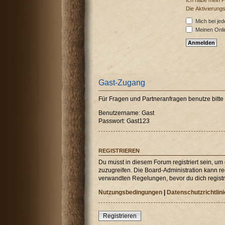
Ich habe mein 
Die Aktivierung
Mich bei je
Meinen Onli
Gast-Zugang
Für Fragen und Partneranfragen benutze bitt
Benutzername: Gast
Passwort: Gast123
REGISTRIEREN
Du musst in diesem Forum registriert sein, um
zuzugreifen. Die Board-Administration kann r
verwandten Regelungen, bevor du dich registri
Nutzungsbedingungen
|
Datenschutzrichtlini
Registrieren