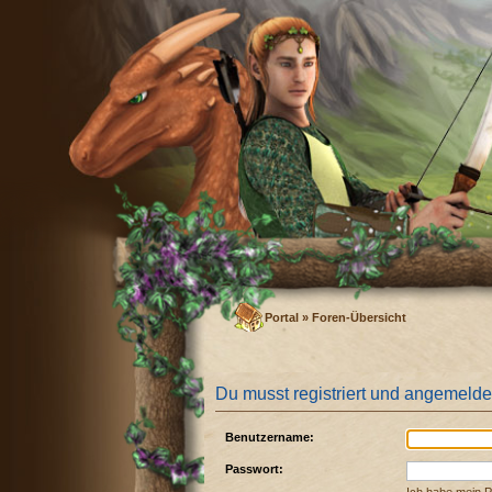
Portal
»
Foren-Übersicht
Du musst registriert und angemelde
Benutzername:
Passwort: