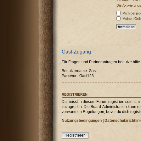
Ich habe mein 
Die Aktivierung
Mich bei je
Meinen Onli
Gast-Zugang
Für Fragen und Partneranfragen benutze bitt
Benutzername: Gast
Passwort: Gast123
REGISTRIEREN
Du musst in diesem Forum registriert sein, um
zuzugreifen. Die Board-Administration kann r
verwandten Regelungen, bevor du dich registri
Nutzungsbedingungen
|
Datenschutzrichtlini
Registrieren