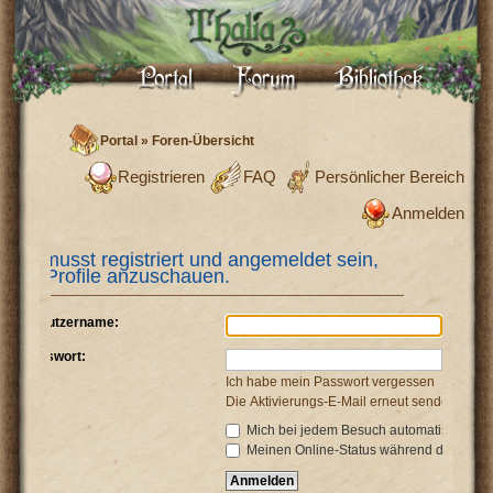
Portal
»
Foren-Übersicht
Registrieren
FAQ
Persönlicher Bereich
Anmelden
Du musst registriert und angemeldet sein,
um Profile anzuschauen.
Benutzername:
Passwort:
Ich habe mein Passwort vergessen
Die Aktivierungs-E-Mail erneut senden
Mich bei jedem Besuch automatisch anm
Meinen Online-Status während dieser Si