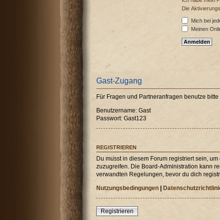
Ich habe mein 
Die Aktivierung
Mich bei je
Meinen Onli
Gast-Zugang
Für Fragen und Partneranfragen benutze bitt
Benutzername: Gast
Passwort: Gast123
REGISTRIEREN
Du musst in diesem Forum registriert sein, um
zuzugreifen. Die Board-Administration kann r
verwandten Regelungen, bevor du dich registri
Nutzungsbedingungen
|
Datenschutzrichtlini
Registrieren