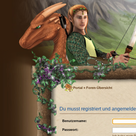
Portal
»
Foren-Übersicht
Du musst registriert und angemelde
Benutzername:
Passwort: