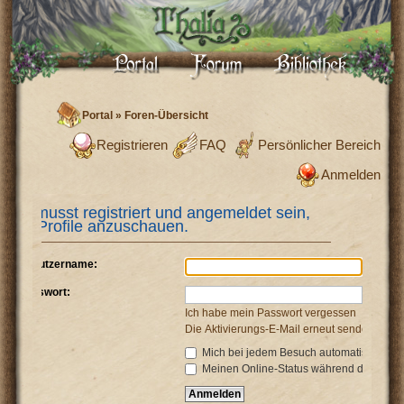
Portal
»
Foren-Übersicht
Registrieren
FAQ
Persönlicher Bereich
Anmelden
Du musst registriert und angemeldet sein,
um Profile anzuschauen.
Benutzername:
Passwort:
Ich habe mein Passwort vergessen
Die Aktivierungs-E-Mail erneut senden
Mich bei jedem Besuch automatisch anm
Meinen Online-Status während dieser Si