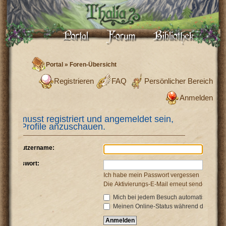
Portal
»
Foren-Übersicht
Registrieren
FAQ
Persönlicher Bereich
Anmelden
Du musst registriert und angemeldet sein,
um Profile anzuschauen.
Benutzername:
Passwort:
Ich habe mein Passwort vergessen
Die Aktivierungs-E-Mail erneut senden
Mich bei jedem Besuch automatisch anm
Meinen Online-Status während dieser Si