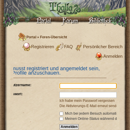
Portal
»
Foren-Übersicht
Registrieren
FAQ
Persönlicher Bereich
Anmelden
Du musst registriert und angemeldet sein,
um Profile anzuschauen.
Benutzername:
Passwort:
Ich habe mein Passwort vergessen
Die Aktivierungs-E-Mail erneut senden
Mich bei jedem Besuch automatisch anm
Meinen Online-Status während dieser Si