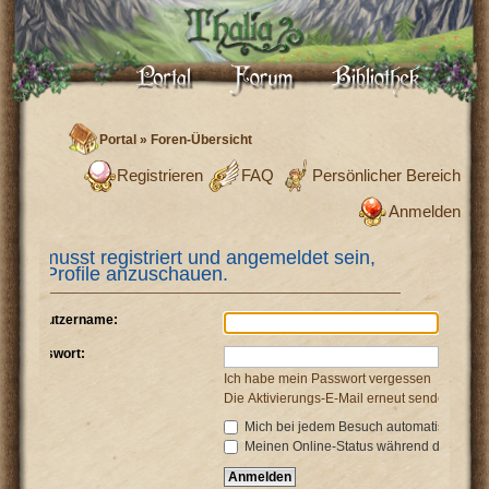
Portal
»
Foren-Übersicht
Registrieren
FAQ
Persönlicher Bereich
Anmelden
Du musst registriert und angemeldet sein,
um Profile anzuschauen.
Benutzername:
Passwort:
Ich habe mein Passwort vergessen
Die Aktivierungs-E-Mail erneut senden
Mich bei jedem Besuch automatisch anm
Meinen Online-Status während dieser Si