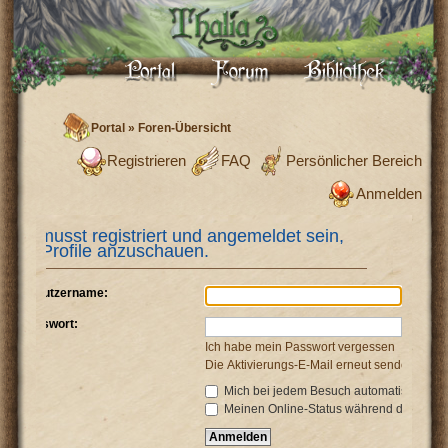
Portal
»
Foren-Übersicht
Registrieren
FAQ
Persönlicher Bereich
Anmelden
Du musst registriert und angemeldet sein,
um Profile anzuschauen.
Benutzername:
Passwort:
Ich habe mein Passwort vergessen
Die Aktivierungs-E-Mail erneut senden
Mich bei jedem Besuch automatisch anm
Meinen Online-Status während dieser Si