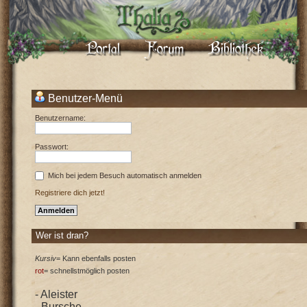
Benutzer-Menü
Benutzername:
Passwort:
Mich bei jedem Besuch automatisch anmelden
Registriere dich jetzt!
Wer ist dran?
Kursiv
= Kann ebenfalls posten
rot
= schnellstmöglich posten
- Aleister
- Bursche