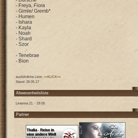
- Freya,
Fiora
- Gimle/ Gremb*
- Humen
- Ishara
- Kayla
- Noah
- Shard
- Szor
- Tenebrae
- Bion
ausführliche Liste:
>>KLICK<<
Stand: 26.05.17
Abwesenheitsliste
Livianna 21. - 29.05
Partner