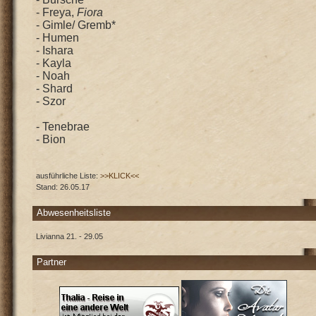
- Freya,
Fiora
- Gimle/ Gremb*
- Humen
- Ishara
- Kayla
- Noah
- Shard
- Szor
- Tenebrae
- Bion
ausführliche Liste:
>>KLICK<<
Stand: 26.05.17
Abwesenheitsliste
Livianna 21. - 29.05
Partner