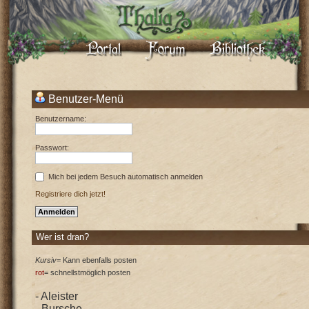
Benutzer-Menü
Benutzername:
Passwort:
Mich bei jedem Besuch automatisch anmelden
Registriere dich jetzt!
Wer ist dran?
Kursiv
= Kann ebenfalls posten
rot
= schnellstmöglich posten
- Aleister
- Bursche