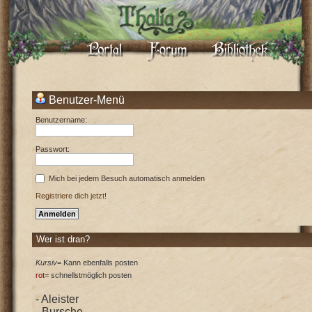
Benutzer-Menü
Benutzername:
Passwort:
Mich bei jedem Besuch automatisch anmelden
Registriere dich jetzt!
Wer ist dran?
Kursiv
= Kann ebenfalls posten
rot
= schnellstmöglich posten
- Aleister
- Bursche