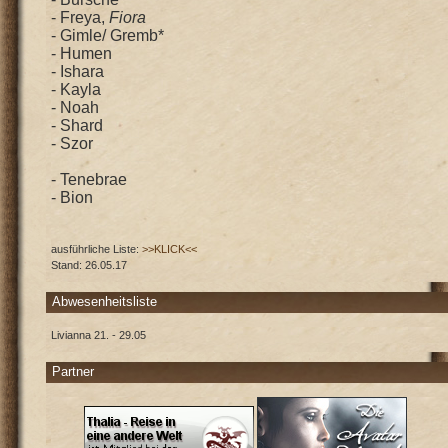
- Freya,
Fiora
- Gimle/ Gremb*
- Humen
- Ishara
- Kayla
- Noah
- Shard
- Szor
- Tenebrae
- Bion
ausführliche Liste:
>>KLICK<<
Stand: 26.05.17
Abwesenheitsliste
Livianna 21. - 29.05
Partner