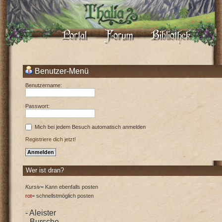
Benutzer-Menü
Benutzername:
Passwort:
Mich bei jedem Besuch automatisch anmelden
Registriere dich jetzt!
Wer ist dran?
Kursiv
= Kann ebenfalls posten
rot
= schnellstmöglich posten
- Aleister
- Bursche