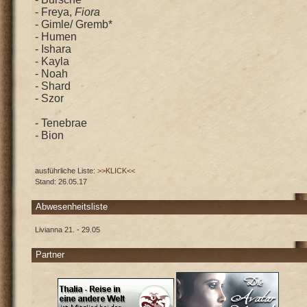
- Freya,
Fiora
- Gimle/ Gremb*
- Humen
- Ishara
- Kayla
- Noah
- Shard
- Szor
- Tenebrae
- Bion
ausführliche Liste:
>>KLICK<<
Stand: 26.05.17
Abwesenheitsliste
Livianna 21. - 29.05
Partner