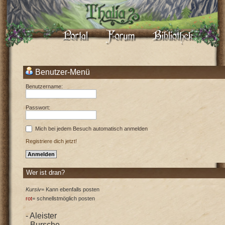
Benutzer-Menü
Benutzername:
Passwort:
Mich bei jedem Besuch automatisch anmelden
Registriere dich jetzt!
Wer ist dran?
Kursiv
= Kann ebenfalls posten
rot
= schnellstmöglich posten
- Aleister
- Bursche