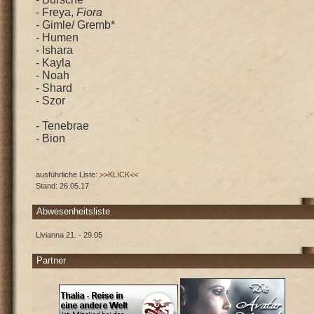
- Freya,
Fiora
- Gimle/ Gremb*
- Humen
- Ishara
- Kayla
- Noah
- Shard
- Szor
- Tenebrae
- Bion
ausführliche Liste:
>>KLICK<<
Stand: 26.05.17
Abwesenheitsliste
Livianna 21. - 29.05
Partner