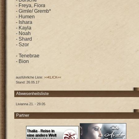
- Freya,
Fiora
- Gimle/ Gremb*
- Humen
- Ishara
- Kayla
- Noah
- Shard
- Szor
- Tenebrae
- Bion
ausführliche Liste:
>>KLICK<<
Stand: 26.05.17
Abwesenheitsliste
Livianna 21. - 29.05
Partner