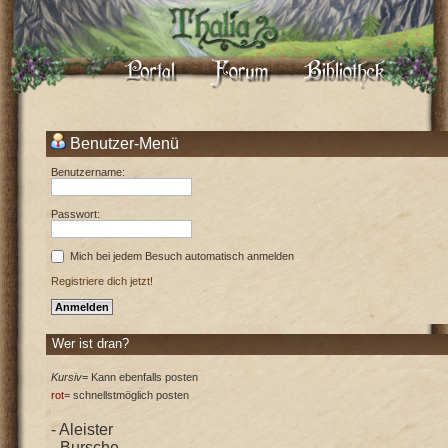
Benutzer-Menü
Benutzername:
Passwort:
Mich bei jedem Besuch automatisch anmelden
Registriere dich jetzt!
Wer ist dran?
Kursiv
= Kann ebenfalls posten
rot
= schnellstmöglich posten
- Aleister
- Bursche