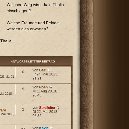
Welchen Weg wirst du in Thalia
einschlagen?
Welche Freunde und Feinde
werden dich erwarten?
Thalia.
ANTWORTEN
LETZTER BEITRAG
von
Gast
0
Fr 24. Mär 2023,
023, 21:21
21:21
von
Noah
9
Mi 1. Aug 2018,
Mai 2018,
20:43
von
Spielleiter
2
are
Di 22. Mai 2018,
 Mai 2018,
08:32
von
Kayla