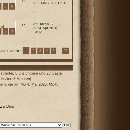
78
Di 1. Mai 2018, 11:16
5
6
von
Taran
32
und
Di 24. Apr 2018,
2
3
19:32
1
2
3
4
5
28
Seite
1
von
28
•
...
strierter, 0 unsichtbare und 23 Gäste
 letzten 3 Minuten)
rn, die am Mo 4. Mai 2026, 05:45
,
Zar'Dras