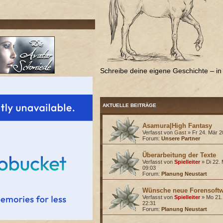
Schreibe deine eigene Geschichte – in 
AKTUELLE BEITRÄGE
Asamura|High Fantasy
Verfasst von
Gast
» Fr 24. Mär 2
Forum:
Unsere Partner
Überarbeitung der Texte
Verfasst von
Spielleiter
» Di 22. 
09:03
Forum:
Planung Neustart
Wünsche neue Forensoftw
Verfasst von
Spielleiter
» Mo 21.
22:31
Forum:
Planung Neustart