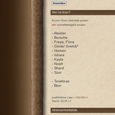
Wer ist dran?
Kursiv
= Kann ebenfalls posten
rot
= schnellstmöglich posten
- Aleister
- Bursche
- Freya,
Fiora
- Gimle/ Gremb*
- Humen
- Ishara
- Kayla
- Noah
- Shard
- Szor
- Tenebrae
- Bion
ausführliche Liste:
>>KLICK<<
Stand: 26.05.17
Abwesenheitsliste