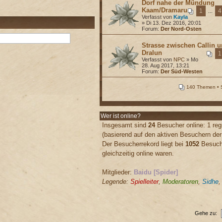
Dorf nahe der Mündung
Kaam/Dramaru
1
4
...
Verfasst von
Kayla
» Di 13. Dez 2016, 20:01
Forum:
Der Nord-Osten
Strasse zwischen Callin 
Dralun
1
Verfasst von
NPC
» Mo
28. Aug 2017, 13:21
Forum:
Der Süd-Westen
140 Themen • 
Wer ist online?
Insgesamt sind
24
Besucher online: 1 regi
(basierend auf den aktiven Besuchern der
Der Besucherrekord liegt bei
1052
Besuche
gleichzeitig online waren.
Mitglieder:
Baidu [Spider]
Legende:
Spielleiter
,
Moderatoren
,
Sidhe
Gehe zu: