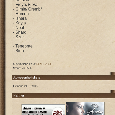
- Freya,
Fiora
- Gimle/ Gremb*
- Humen
- Ishara
- Kayla
- Noah
- Shard
- Szor
- Tenebrae
- Bion
ausführliche Liste:
>>KLICK<<
Stand: 26.05.17
Abwesenheitsliste
Livianna 21. - 29.05
Partner