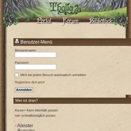
Benutzer-Menü
Benutzername:
Passwort:
Mich bei jedem Besuch automatisch anmelden
Registriere dich jetzt!
Wer ist dran?
Kursiv
= Kann ebenfalls posten
rot
= schnellstmöglich posten
- Aleister
- Bursche