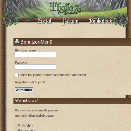
Benutzer-Menü
Benutzername:
Passwort:
Mich bei jedem Besuch automatisch anmelden
Registriere dich jetzt!
Wer ist dran?
Kursiv
= Kann ebenfalls posten
rot
= schnellstmöglich posten
- Aleister
- Bursche