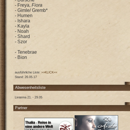
- Freya,
Fiora
- Gimle/ Gremb*
- Humen
- Ishara
- Kayla
- Noah
- Shard
- Szor
- Tenebrae
- Bion
ausführliche Liste:
>>KLICK<<
Stand: 26.05.17
Abwesenheitsliste
Livianna 21. - 29.05
Partner