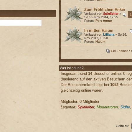
Zum Fröhlichen Anker
Verfasst von
Spielleiter
»
1
So 16. Nov 2014, 17:55
Forum:
Port Amun
In mitten Halum
Verfasst von
Lilliana
» So 26.
Nov 2017, 19:50
Forum:
Halum
140 Themen • 
Wer ist online?
Insgesamt sind
14
Besucher online: 0 regi
(basierend auf den aktiven Besuchern der
Der Besucherrekord liegt bei
1052
Besuche
gleichzeitig online waren.
Mitglieder: 0 Mitglieder
Legende:
Spielleiter
,
Moderatoren
,
Sidhe
Gehe zu: