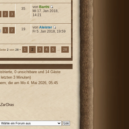
von
Barthi
35
Mi 17. Jan 2018,
2
3
14:21
von
Aleister
19
1
2
Fr 5. Jan 2018, 19:59
1
2
3
4
5
28
Seite
2
von
28
•
...
strierte, 0 unsichtbare und 14 Gäste
 letzten 3 Minuten)
rn, die am Mo 4. Mai 2026, 05:45
,
Zar'Dras