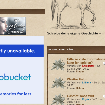
Schreibe deine eigene Geschichte – in 
AKTUELLE BEITRÄGE
Hilfe so viele Information
kann ich spielen?
Verfasst von
Spielleiter
» Sa
31. Mai 2014, 20:10
Forum:
Fragen
Westtor Halum
Verfasst von
Lilliana
» So 14. Ja
14:20
Forum:
Halum
Gasthof 'Ross Wirt'
Verfasst von
Kayla
» Sa 2. Jan
2016, 14:39
Forum:
Halum