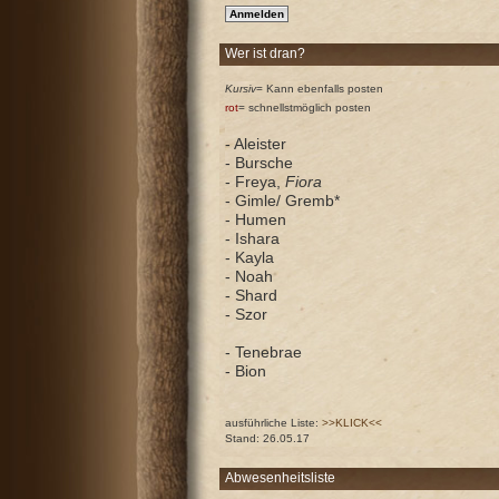
Wer ist dran?
Kursiv
= Kann ebenfalls posten
rot
= schnellstmöglich posten
- Aleister
- Bursche
- Freya,
Fiora
- Gimle/ Gremb*
- Humen
- Ishara
- Kayla
- Noah
- Shard
- Szor
- Tenebrae
- Bion
ausführliche Liste:
>>KLICK<<
Stand: 26.05.17
Abwesenheitsliste