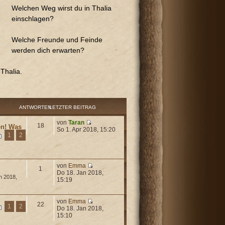
Welchen Weg wirst du in Thalia
einschlagen?
Welche Freunde und Feinde
werden dich erwarten?
Thalia.
ANTWORTEN
LETZTER BEITRAG
von
Taran
18
en! Was
So 1. Apr 2018, 15:20
1
2
von
Emma
1
Do 18. Jan 2018,
n 2018,
15:19
von
Emma
22
1
2
Do 18. Jan 2018,
15:10