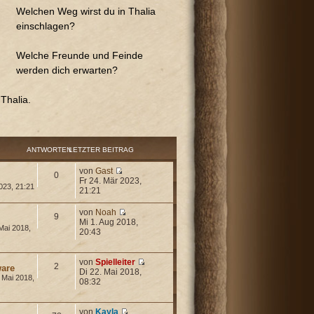
Welchen Weg wirst du in Thalia
einschlagen?
Welche Freunde und Feinde
werden dich erwarten?
Thalia.
ANTWORTEN
LETZTER BEITRAG
von
Gast
0
Fr 24. Mär 2023,
023, 21:21
21:21
von
Noah
9
Mi 1. Aug 2018,
Mai 2018,
20:43
von
Spielleiter
2
are
Di 22. Mai 2018,
 Mai 2018,
08:32
von
Kayla