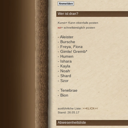
Wer ist dran?
Kursiv
= Kann ebenfalls posten
rot
= schnellstmöglich posten
- Aleister
- Bursche
- Freya,
Fiora
- Gimle/ Gremb*
- Humen
- Ishara
- Kayla
- Noah
- Shard
- Szor
- Tenebrae
- Bion
ausführliche Liste:
>>KLICK<<
Stand: 26.05.17
Abwesenheitsliste