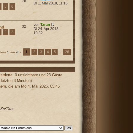
78
Di 1. Mai 2018, 11:16
5
6
von
Taran
32
und
Di 24. Apr 2018,
2
3
19:32
1
2
3
4
5
28
Seite
1
von
28
•
...
strierte, 0 unsichtbare und 23 Gäste
 letzten 3 Minuten)
rn, die am Mo 4. Mai 2026, 05:45
,
Zar'Dras