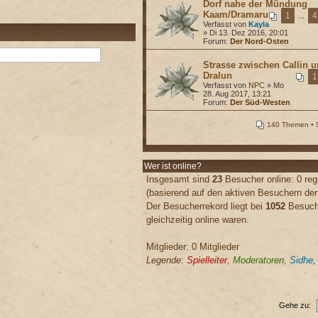
Dorf nahe der Mündung
Kaam/Dramaru
1
4
...
Verfasst von
Kayla
» Di 13. Dez 2016, 20:01
Forum:
Der Nord-Osten
Strasse zwischen Callin 
Dralun
1
Verfasst von
NPC
» Mo
28. Aug 2017, 13:21
Forum:
Der Süd-Westen
140 Themen • 
Wer ist online?
Insgesamt sind
23
Besucher online: 0 regi
(basierend auf den aktiven Besuchern der
Der Besucherrekord liegt bei
1052
Besuche
gleichzeitig online waren.
Mitglieder: 0 Mitglieder
Legende:
Spielleiter
,
Moderatoren
,
Sidhe
Gehe zu: