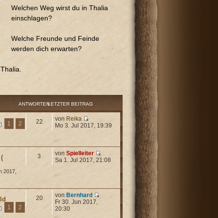
Welchen Weg wirst du in Thalia
einschlagen?
Welche Freunde und Feinde
werden dich erwarten?
Thalia.
ANTWORTEN
LETZTER BEITRAG
von
Reika
22
1
2
Mo 3. Jul 2017, 19:39
von
Spielleiter
3
(
Sa 1. Jul 2017, 21:08
n 2017,
von
Bernhard
20
ld
Fr 30. Jun 2017,
1
2
20:30