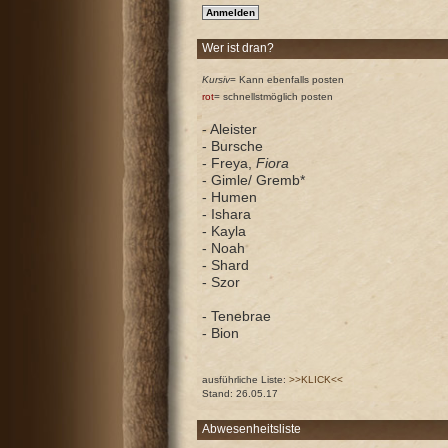
Wer ist dran?
Kursiv
= Kann ebenfalls posten
rot
= schnellstmöglich posten
- Aleister
- Bursche
- Freya,
Fiora
- Gimle/ Gremb*
- Humen
- Ishara
- Kayla
- Noah
- Shard
- Szor
- Tenebrae
- Bion
ausführliche Liste:
>>KLICK<<
Stand: 26.05.17
Abwesenheitsliste