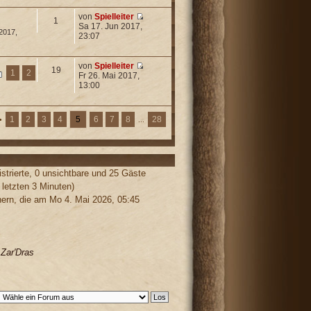
von
Spielleiter
1
Sa 17. Jun 2017,
2017,
23:07
von
Spielleiter
19
1
2
Fr 26. Mai 2017,
13:00
1
2
3
4
5
6
7
8
28
•
...
strierte, 0 unsichtbare und 25 Gäste
 letzten 3 Minuten)
rn, die am Mo 4. Mai 2026, 05:45
,
Zar'Dras