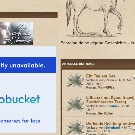
Schreibe deine eigene Geschichte – in 
AKTUELLE BEITRÄGE
Ein Tag am See
Verfasst von
Reika
» Di 30. Mai
2017, 19:19
Forum:
Mini-RPGs
Lilliana ( mit Kyan, Suavi) 
Zweitcharakter Taran)
Verfasst von
Lilliana
» So 18. Ju
19:24
Forum:
Die Sidhe
Dorfende Richtung Südwa
Verfasst von
Bernhard
» Mi 7.
Jun 2017, 21:10
Forum:
Callin