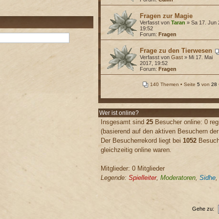
Fragen zur Magie
Verfasst von
Taran
» Sa 17. Jun 
19:52
Forum:
Fragen
Frage zu den Tierwesen
Verfasst von
Gast
» Mi 17. Mai
2017, 19:52
Forum:
Fragen
140 Themen • Seite
5
von
28
Wer ist online?
Insgesamt sind
25
Besucher online: 0 regi
(basierend auf den aktiven Besuchern der
Der Besucherrekord liegt bei
1052
Besuche
gleichzeitig online waren.
Mitglieder: 0 Mitglieder
Legende:
Spielleiter
,
Moderatoren
,
Sidhe
Gehe zu: