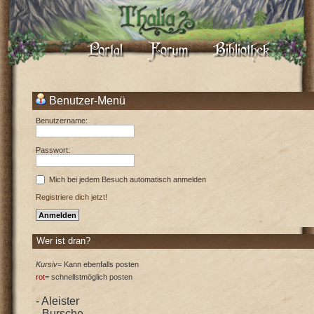
Benutzer-Menü
Benutzername:
Passwort:
Mich bei jedem Besuch automatisch anmelden
Registriere dich jetzt!
Wer ist dran?
Kursiv
= Kann ebenfalls posten
rot
= schnellstmöglich posten
- Aleister
- Bursche