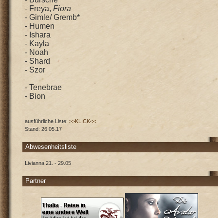
- Freya,
Fiora
- Gimle/ Gremb*
- Humen
- Ishara
- Kayla
- Noah
- Shard
- Szor
- Tenebrae
- Bion
ausführliche Liste:
>>KLICK<<
Stand: 26.05.17
Abwesenheitsliste
Livianna 21. - 29.05
Partner