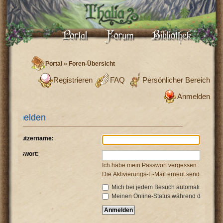
Portal
»
Foren-Übersicht
Registrieren
FAQ
Persönlicher Bereich
Anmelden
Anmelden
Benutzername:
Passwort:
Ich habe mein Passwort vergessen
Die Aktivierungs-E-Mail erneut senden
Mich bei jedem Besuch automatisch anm
Meinen Online-Status während dieser Si