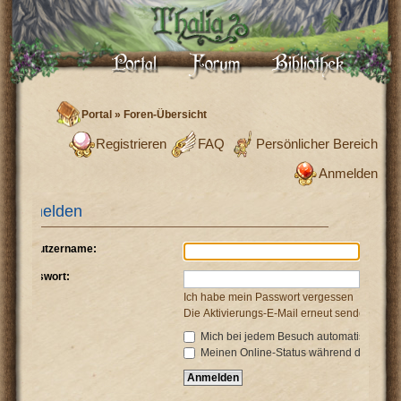
Portal
»
Foren-Übersicht
Registrieren
FAQ
Persönlicher Bereich
Anmelden
Anmelden
Benutzername:
Passwort:
Ich habe mein Passwort vergessen
Die Aktivierungs-E-Mail erneut senden
Mich bei jedem Besuch automatisch anm
Meinen Online-Status während dieser Si