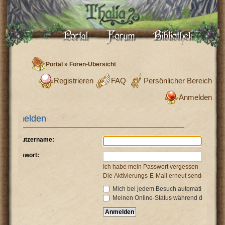
Portal
»
Foren-Übersicht
Registrieren
FAQ
Persönlicher Bereich
Anmelden
Anmelden
Benutzername:
Passwort:
Ich habe mein Passwort vergessen
Die Aktivierungs-E-Mail erneut senden
Mich bei jedem Besuch automatisch anm
Meinen Online-Status während dieser Si