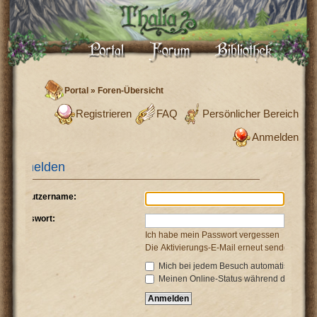
Portal
»
Foren-Übersicht
Registrieren
FAQ
Persönlicher Bereich
Anmelden
Anmelden
Benutzername:
Passwort:
Ich habe mein Passwort vergessen
Die Aktivierungs-E-Mail erneut senden
Mich bei jedem Besuch automatisch anm
Meinen Online-Status während dieser Si